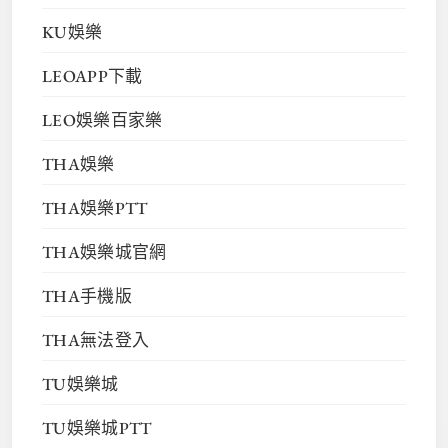
KU娛樂
LEOAPP下載
LEO娛樂百家樂
THA娛樂
THA娛樂PTT
THA娛樂城官網
THA手機版
THA無法登入
TU娛樂城
TU娛樂城PTT