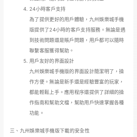
24小時客戶支持
為了提供更好的用戶體驗，九州娛樂城手機
版提供了24小時的客戶支持服務。無論是遇
到技術問題還是賬戶問題，用戶都可以隨時
聯繫客服獲得幫助。
用戶友好的界面設計
九州娛樂城手機版的界面設計簡潔明了，操
作方便。無論是新手還是經驗豐富的玩家，
都能輕鬆上手。應用程序還提供了詳細的操
作指南和幫助文檔，幫助用戶快速掌握各種
功能。
三、九州娛樂城手機版下載的安全性