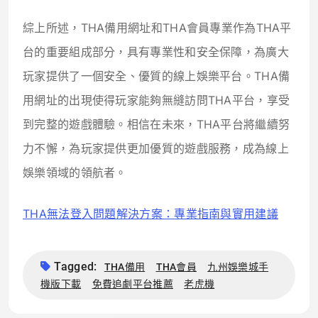
綜上所述，THA備用網址和THA會員專業作為THA平
台的重要組成部分，具有專業性和安全保障，為廣大
玩家提供了一個安全、優質的線上娛樂平台。THA備
用網址的出現使得玩家能夠無縫訪問THA平台，享受
到完整的遊戲體驗。相信在未來，THA平台將繼續努
力不懈，為玩家提供更加優質的遊戲服務，成為線上
娛樂領域的領航者。
THA無法登入問題解決方案：專業指南與實用建議
Tagged:
THA備用
THA會員
九州娛樂城手
機版下載
免費追劇平台推薦
老虎機