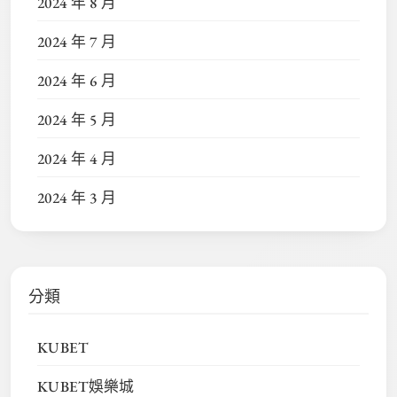
2024 年 8 月
2024 年 7 月
2024 年 6 月
2024 年 5 月
2024 年 4 月
2024 年 3 月
分類
KUBET
KUBET娛樂城