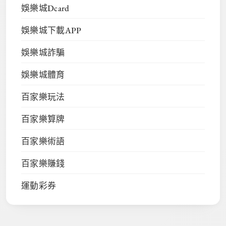
娛樂城Dcard
娛樂城下載APP
娛樂城詐騙
娛樂城體育
百家樂玩法
百家樂算牌
百家樂術語
百家樂賺錢
運動彩券