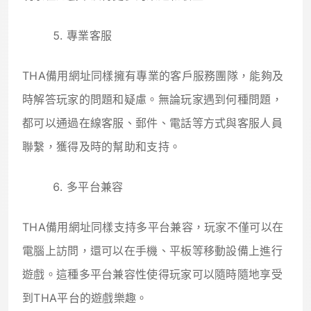
專業客服
THA備用網址同樣擁有專業的客戶服務團隊，能夠及
時解答玩家的問題和疑慮。無論玩家遇到何種問題，
都可以通過在線客服、郵件、電話等方式與客服人員
聯繫，獲得及時的幫助和支持。
多平台兼容
THA備用網址同樣支持多平台兼容，玩家不僅可以在
電腦上訪問，還可以在手機、平板等移動設備上進行
遊戲。這種多平台兼容性使得玩家可以隨時隨地享受
到THA平台的遊戲樂趣。