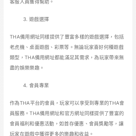
客服人員獲得幫助。
遊戲選擇
THA備用網址同樣提供了豐富多樣的遊戲選擇，包括
老虎機、桌面遊戲、彩票等。無論玩家喜好何種遊戲
類型，THA備用網址都能滿足其需求，為玩家帶來無
盡的娛樂樂趣。
會員專業
作為THA平台的會員，玩家可以享受到專業的THA會
員服務。THA備用網址和官方網址同樣提供了豐富的
會員福利和優惠活動，如首存優惠、會員獎勵等，讓
玩家在遊戲中獲得更多的樂趣和收益。