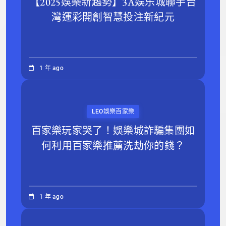
【2025娛樂新趨勢】3A娱乐城聯手台
灣運彩開創智慧投注新紀元
1 年 ago
LEO娛樂百家樂
百家樂玩家哭了！娛樂城詐騙集團如
何利用百家樂推薦洗劫你的錢？
1 年 ago