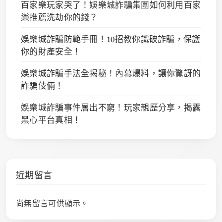
百家樂玩家哭了！娛樂城詐騙集團如何利用百家
樂推薦洗劫你的錢？
娛樂城詐騙防範手冊！10招教你識破詐騙，保護
你的財產安全！
娛樂城詐騙手法全揭秘！內幕爆料，讓你驚訝的
詐騙伎倆！
娛樂城詐騙事件層出不窮！玩家親歷分享，揭露
黑心平台真相！
近期留言
尚無留言可供顯示。