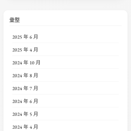
彙整
2025 年 6 月
2025 年 4 月
2024 年 10 月
2024 年 8 月
2024 年 7 月
2024 年 6 月
2024 年 5 月
2024 年 4 月