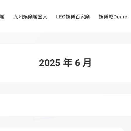
樂城
九州娛樂城登入
LEO娛樂百家樂
娛樂城Dcard
網紅擔任美女荷官發牌
2025 年 6 月