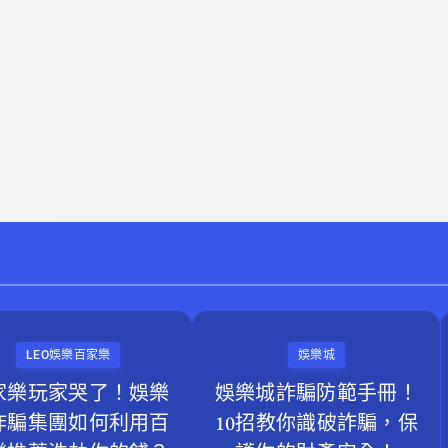
LEO娛樂百家樂
娛樂城
家樂玩家哭了！娛樂
娛樂城詐騙防範手冊！
詐騙集團如何利用百
10招教你識破詐騙，保