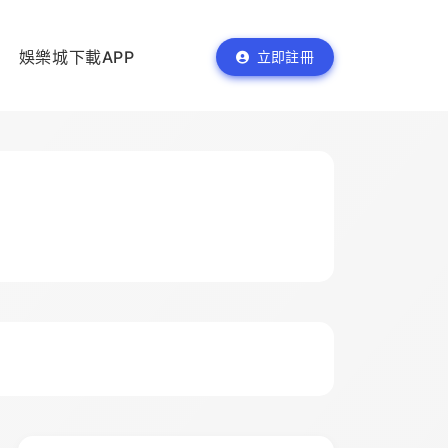
娛樂城下載APP
立即註冊