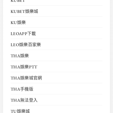
KUBET
KUBET娛樂城
KU娛樂
LEOAPP下載
LEO娛樂百家樂
THA娛樂
THA娛樂PTT
THA娛樂城官網
THA手機版
THA無法登入
TU娛樂城