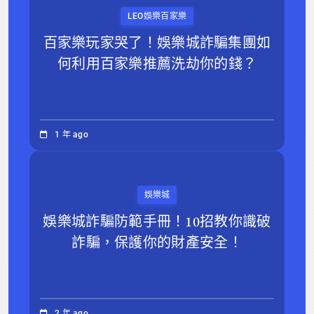
LEO娛樂百家樂
百家樂玩家哭了！娛樂城詐騙集團如
何利用百家樂推薦洗劫你的錢？
1 年 ago
娛樂城
娛樂城詐騙防範手冊！10招教你識破
詐騙，保護你的財產安全！
2 年 ago