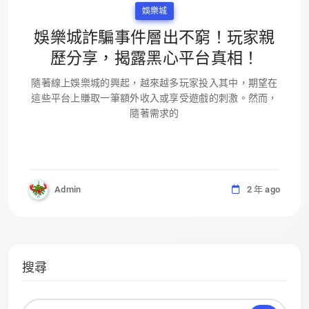
娛樂城
娛樂城詐騙事件層出不窮！玩家親
歷分享，揭露黑心平台真相！
隨著線上娛樂城的興起，越來越多玩家投入其中，期望在
這些平台上賺取一筆額外收入或享受遊戲的刺激。然而，
隨著需求的
Admin
2 年 ago
搜尋