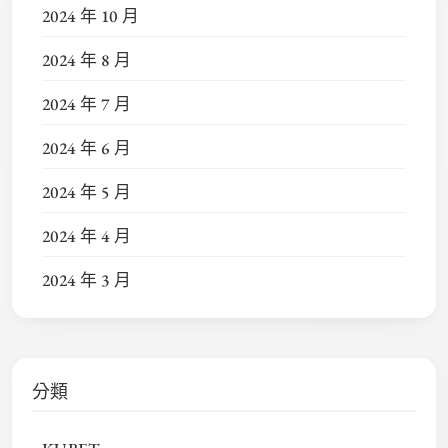
2024 年 10 月
2024 年 8 月
2024 年 7 月
2024 年 6 月
2024 年 5 月
2024 年 4 月
2024 年 3 月
分類