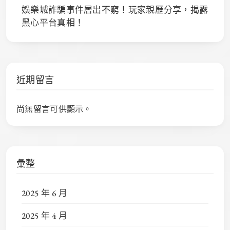
娛樂城詐騙事件層出不窮！玩家親歷分享，揭露
黑心平台真相！
近期留言
尚無留言可供顯示。
彙整
2025 年 6 月
2025 年 4 月