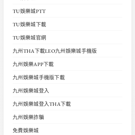
TU娛樂城PTT
TU娛樂城下載
TU娛樂城官網
九州THA下載LEO九州娛樂城手機版
九州娛樂APP下載
九州娛樂城手機版下載
九州娛樂城登入
九州娛樂城登入THA下載
九州娛樂詐騙
免費娛樂城