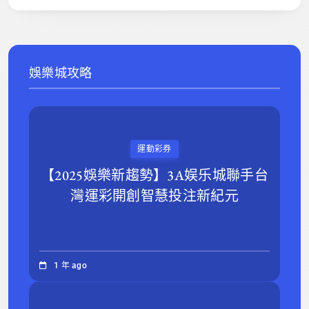
娛樂城攻略
運動彩券
【2025娛樂新趨勢】3A娱乐城聯手台
灣運彩開創智慧投注新紀元
1 年 ago