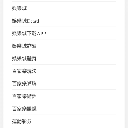
娛樂城
娛樂城Dcard
娛樂城下載APP
娛樂城詐騙
娛樂城體育
百家樂玩法
百家樂算牌
百家樂術語
百家樂賺錢
運動彩券