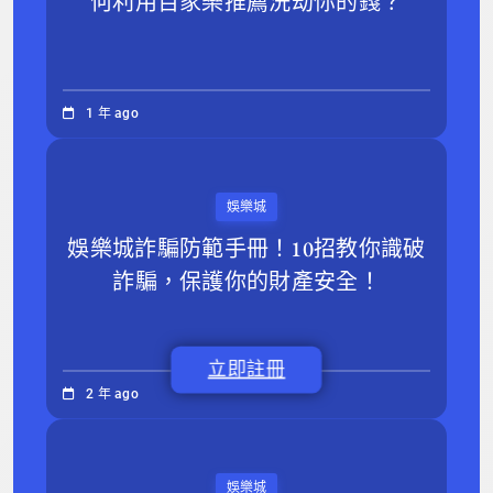
何利用百家樂推薦洗劫你的錢？
1 年 ago
娛樂城
娛樂城詐騙防範手冊！10招教你識破
詐騙，保護你的財產安全！
立即註冊
2 年 ago
娛樂城