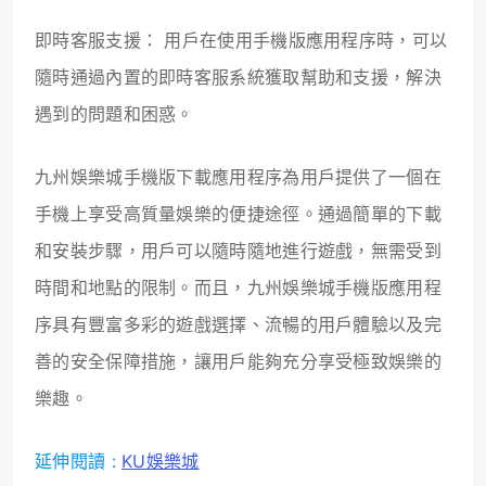
即時客服支援： 用戶在使用手機版應用程序時，可以
隨時通過內置的即時客服系統獲取幫助和支援，解決
遇到的問題和困惑。
九州娛樂城手機版下載應用程序為用戶提供了一個在
手機上享受高質量娛樂的便捷途徑。通過簡單的下載
和安裝步驟，用戶可以隨時隨地進行遊戲，無需受到
時間和地點的限制。而且，九州娛樂城手機版應用程
序具有豐富多彩的遊戲選擇、流暢的用戶體驗以及完
善的安全保障措施，讓用戶能夠充分享受極致娛樂的
樂趣。
延伸閱讀 :
KU娛樂城