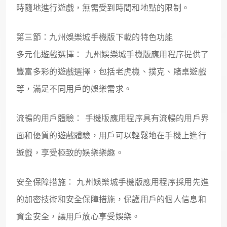
時隨地進行遊戲，無需受到時間和地點的限制。
第三節：九州娛樂城手機版下載的特色功能
多元化遊戲選擇： 九州娛樂城手機版應用程序提供了
豐富多彩的遊戲選擇，包括老虎機、撲克、賭桌遊戲
等，滿足不同用戶的娛樂需求。
流暢的用戶體驗： 手機版應用程序具有流暢的用戶界
面和優質的遊戲體驗，用戶可以輕鬆地在手機上進行
遊戲，享受極致的娛樂樂趣。
安全保障措施： 九州娛樂城手機版應用程序採用先進
的加密技術和安全保障措施，保護用戶的個人信息和
資金安全，讓用戶放心享受娛樂。