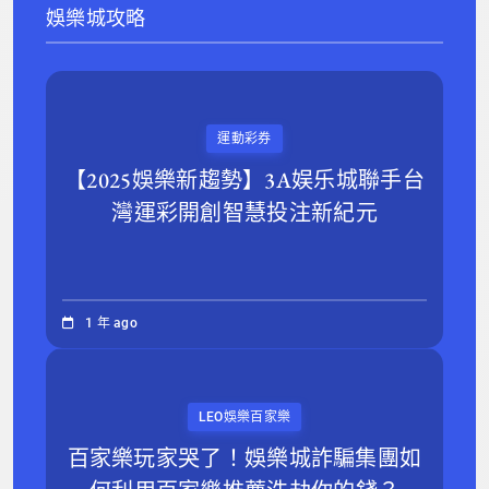
娛樂城攻略
運動彩券
【2025娛樂新趨勢】3A娱乐城聯手台
灣運彩開創智慧投注新紀元
1 年 ago
LEO娛樂百家樂
百家樂玩家哭了！娛樂城詐騙集團如