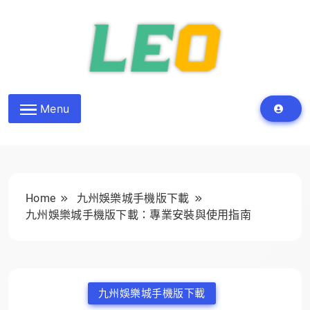
Skip
to
content
3A娛樂城百萬追蹤網紅擔
Menu
任美女荷官發牌
Home
九州娛樂城手機版下載
九州娛樂城手機版下載：專業安裝與使用指南
九州娛樂城手機版下載