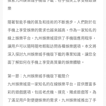
探索九州娛樂城手機版下載：在手指尖上享受極致娛
樂
隨著智能手機的普及和技術的不斷進步，人們對於在
手機上享受娛樂的需求也越來越高。作為一家知名的
線上娛樂平台，九州娛樂城提供了手機版應用程序，
讓用戶可以隨時隨地輕鬆訪問各種娛樂選項。本文將
深入探討九州娛樂城手機版下載的專業知識，讓您全
面了解如何在手機上享受高質量的娛樂體驗。
第一節：九州娛樂城手機版下載簡介
九州娛樂城是一家知名的在線娛樂平台，提供豐富多
彩的遊戲選項，包括老虎機、撲克、賭桌遊戲等。為
了滿足用戶對便捷娛樂的需求，九州娛樂城推出了手