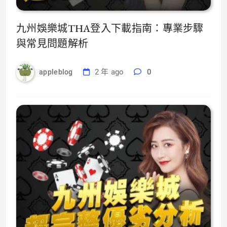
九州娛樂城THA登入下載指南：專業步驟
與常見問題解析
2 年 ago
0
appleblog