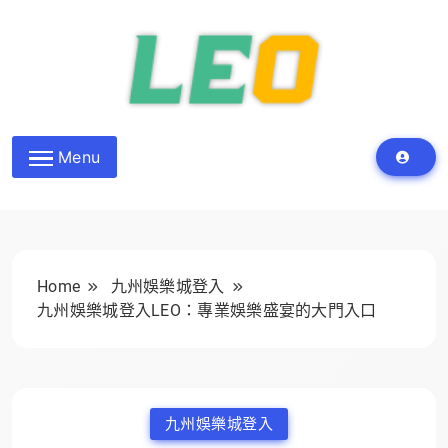
Skip
to
content
3A娛樂城百萬追蹤網紅擔
Menu
任美女荷官發牌
Home
九州娛樂城登入
九州娛樂城登入LEO：專業娛樂盛宴的大門入口
九州娛樂城登入