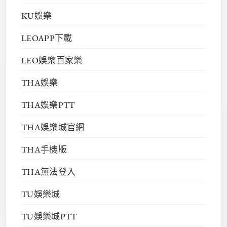
KU娛樂
LEOAPP下載
LEO娛樂百家樂
THA娛樂
THA娛樂PTT
THA娛樂城官網
THA手機版
THA無法登入
TU娛樂城
TU娛樂城PTT