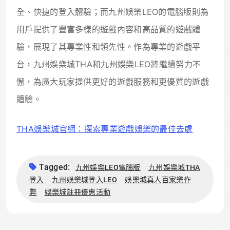
全、快捷的登入體驗；而九州娛樂LEO的電腦版則為
用戶提供了豐富多樣的遊戲內容和高品質的遊戲體
驗，展現了其專業性和領先性。作為專業的遊戲平
台，九州娛樂城THA和九州娛樂LEO將繼續努力不
懈，為廣大玩家提供更好的遊戲服務和更優質的遊戲
體驗。
THA娛樂城官網：探索專業遊戲娛樂的最佳去處
Tagged:
九州娛樂LEO電腦版
九州娛樂城THA
登入
九州娛樂城登入LEO
娛樂城真人百家樂作
弊
娛樂城註冊優惠活動