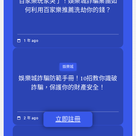
百家樂玩家哭了！娛樂城詐騙集團如
何利用百家樂推薦洗劫你的錢？
1 年 ago
娛樂城
娛樂城詐騙防範手冊！10招教你識破
詐騙，保護你的財產安全！
2 年 ago
立即註冊