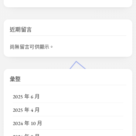
近期留言
尚無留言可供顯示。
彙整
2025 年 6 月
2025 年 4 月
2024 年 10 月