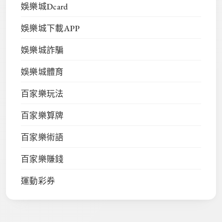
娛樂城Dcard
娛樂城下載APP
娛樂城詐騙
娛樂城體育
百家樂玩法
百家樂算牌
百家樂術語
百家樂賺錢
運動彩券