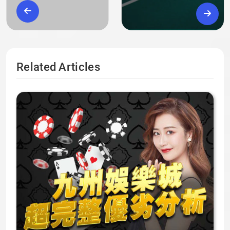
Related Articles