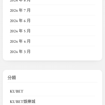
2024 年 7 月
2024 年 6 月
2024 年 5 月
2024 年 4 月
2024 年 3 月
分類
KUBET
KUBET娛樂城