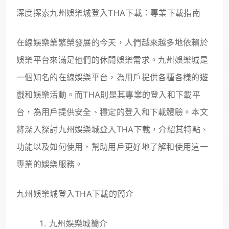
深度探索九州娛樂城登入THA下載：專業下載指南
在線娛樂業繁榮發展的今天，人們越來越多地依賴於
娛樂平台來滿足他們的休閒娛樂需求。九州娛樂城是
一個知名的在線娛樂平台，為用戶提供各種各樣的遊
戲和娛樂活動。而THA則是其專業的登入和下載平
台，為用戶提供安全、穩定的登入和下載體驗。本文
將深入探討九州娛樂城登入THA下載，介紹其特點、
功能以及如何使用，幫助用戶更好地了解和使用這一
專業的娛樂服務。
九州娛樂城登入THA下載的簡介
九州娛樂城簡介