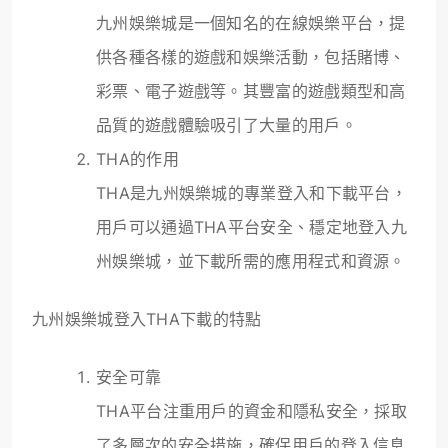
九州娛樂城是一個知名的在線娛樂平台，提
供各種各樣的遊戲和娛樂活動，包括賭博、
彩票、電子遊戲等。其豐富的遊戲類型和高
品質的遊戲體驗吸引了大量的用戶。
THA的作用
THA是九州娛樂城的專業登入和下載平台，
用戶可以通過THA平台安全、穩定地登入九
州娛樂城，並下載所需的應用程式和資源。
九州娛樂城登入THA下載的特點
安全可靠
THA平台注重用戶的資金和隱私安全，採取
了多層次的安全措施，確保用戶的登入信息