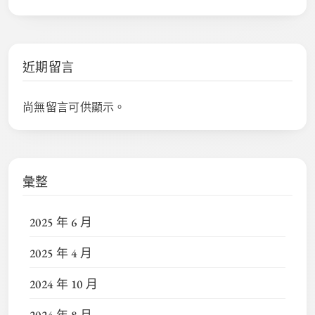
近期留言
尚無留言可供顯示。
彙整
2025 年 6 月
2025 年 4 月
2024 年 10 月
2024 年 8 月