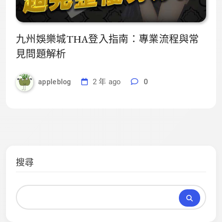
九州娛樂城THA登入指南：專業流程與常
見問題解析
2 年 ago
0
appleblog
搜尋