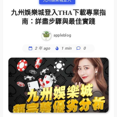
九州娛樂城登入THA下載專業指
南：詳盡步驟與最佳實踐
appleblog
2 年 ago
1 min
0