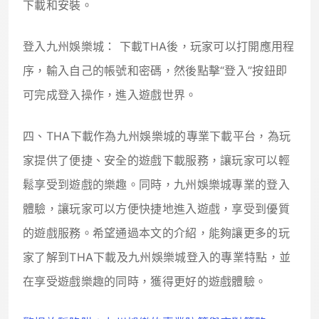
下載和安裝。
登入九州娛樂城： 下載THA後，玩家可以打開應用程
序，輸入自己的帳號和密碼，然後點擊“登入”按鈕即
可完成登入操作，進入遊戲世界。
四、THA下載作為九州娛樂城的專業下載平台，為玩
家提供了便捷、安全的遊戲下載服務，讓玩家可以輕
鬆享受到遊戲的樂趣。同時，九州娛樂城專業的登入
體驗，讓玩家可以方便快捷地進入遊戲，享受到優質
的遊戲服務。希望通過本文的介紹，能夠讓更多的玩
家了解到THA下載及九州娛樂城登入的專業特點，並
在享受遊戲樂趣的同時，獲得更好的遊戲體驗。