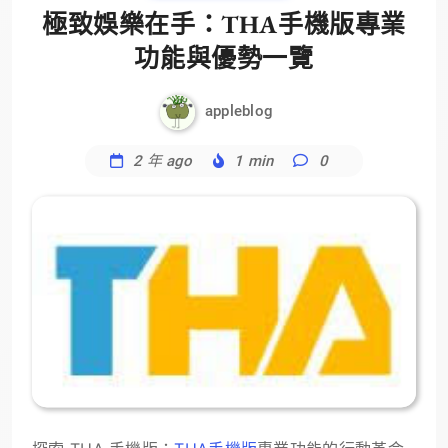
極致娛樂在手：THA手機版專業
功能與優勢一覽
appleblog
2 年 ago
1 min
0