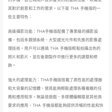
其對於創意和工作的需求。以下是 THA 手機版的一
些主要特色：
高級攝影功能：THA手機版配備了專業級的攝影設
備，包括多鏡頭系統、大型感光元件和先進的影像處
理技術。用戶可以通過 THA 手機版輕鬆拍攝出色的
照片和影片，並在後期製作中進行更多的調整和修
飾。
強大的處理能力：THA手機版搭載了高性能的處理器
和大容量的記憶體，使其能夠輕鬆處理各種複雜的任
務和應用程序。無論是遊戲、多媒體編輯還是其他高
要求的應用，THA 手機版都能夠提供流暢的性能和快