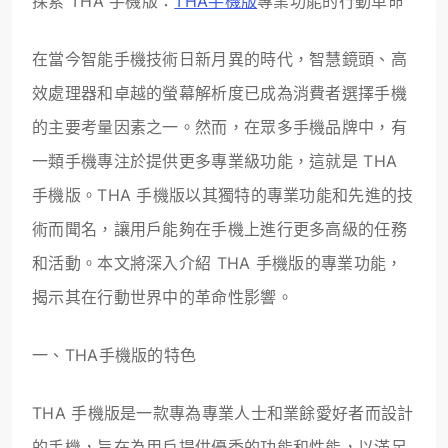
探索 THA 手機版：
THA手機版
專業功能的行動革命
在當今智能手機技術日新月異的時代，智慧鏡頭、高
效處理器和卓越的螢幕解析度已成為消費者選擇手機
的主要考量因素之一。然而，在眾多手機品牌中，有
一類手機專注於提供更多專業級功能，這就是 THA
手機版。THA 手機版以其獨特的專業功能和先進的技
術而聞名，讓用戶能夠在手機上進行更多高級的任務
和活動。本文將深入介紹 THA 手機版的專業功能，
揭示其在行動世界中的革命性影響。
一、THA手機版的特色
THA 手機版是一款專為專業人士和業餘愛好者而設計
的手機，旨在為用戶提供優秀的功能和性能，以滿足