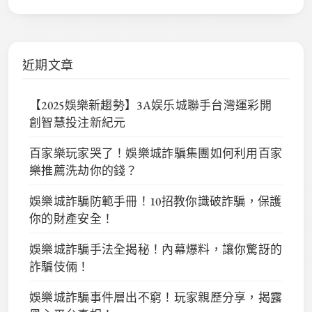
近期文章
【2025娛樂新趨勢】3A娱乐城聯手台灣運彩開
創智慧投注新紀元
百家樂玩家哭了！娛樂城詐騙集團如何利用百家
樂推薦洗劫你的錢？
娛樂城詐騙防範手冊！10招教你識破詐騙，保護
你的財產安全！
娛樂城詐騙手法全揭秘！內幕爆料，讓你驚訝的
詐騙伎倆！
娛樂城詐騙事件層出不窮！玩家親歷分享，揭露