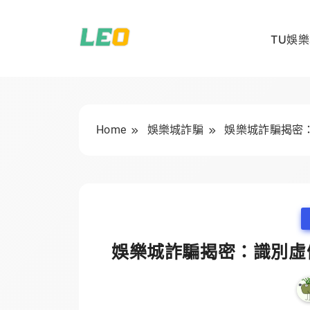
Skip
to
TU娛
content
3A娛樂城百萬追蹤
Home
娛樂城詐騙
娛樂城詐騙揭密
娛樂城詐騙揭密：識別虛