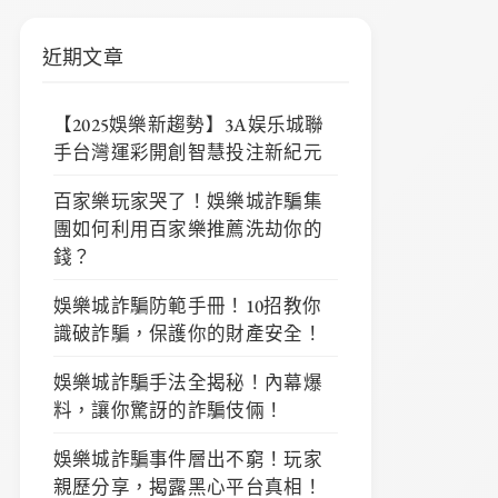
近期文章
【2025娛樂新趨勢】3A娱乐城聯
手台灣運彩開創智慧投注新紀元
百家樂玩家哭了！娛樂城詐騙集
團如何利用百家樂推薦洗劫你的
錢？
娛樂城詐騙防範手冊！10招教你
識破詐騙，保護你的財產安全！
娛樂城詐騙手法全揭秘！內幕爆
料，讓你驚訝的詐騙伎倆！
娛樂城詐騙事件層出不窮！玩家
親歷分享，揭露黑心平台真相！