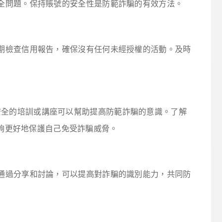
全問題。保持賬號的安全性是防範詐騙的有效方法。
期檢查信用報告，確保沒有任何未經授權的活動。及時
絡安全的培訓或講座可以幫助提高防範詐騙的意識。了解
夠更好地保護自己免受詐騙威脅。
通過分享和討論，可以提高對詐騙的識別能力，共同防