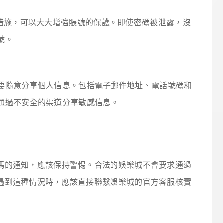
全措施，可以大大增強賬號的保護。即使密碼被泄露，沒
號。
要隨意分享個人信息。包括電子郵件地址、電話號碼和
通過不安全的渠道分享敏感信息。
碼的通知，應該保持警惕。合法的娛樂城不會要求通過
遇到這種情況時，應該直接聯繫娛樂城的官方客服核實