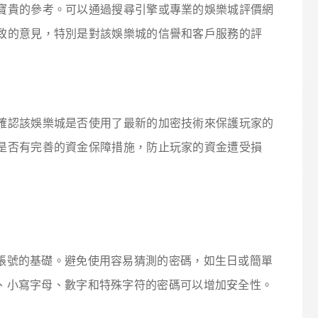
寶貴的參考。可以通過搜尋引擎或專業的娛樂城評價網
致的意見，特別是對該娛樂城的信譽和客戶服務的評
確認該娛樂城是否使用了最新的加密技術來保護玩家的
是否有完善的資金保障措施，防止玩家的資金遭受損
賬號的基礎。避免使用容易猜測的密碼，如生日或簡單
、小寫字母、數字和特殊字符的密碼可以增加安全性。