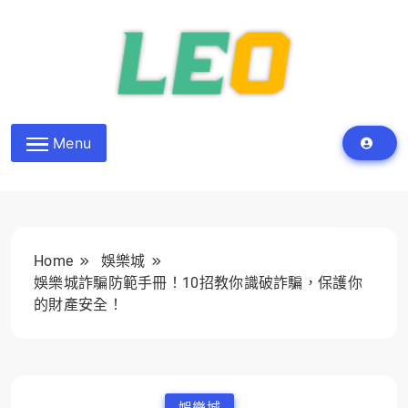
Skip
to
content
3A娛樂城百萬追蹤網紅擔
Menu
任美女荷官發牌
Home
娛樂城
娛樂城詐騙防範手冊！10招教你識破詐騙，保護你
的財產安全！
娛樂城