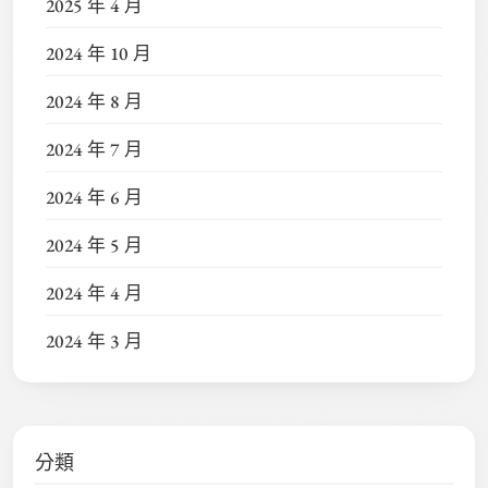
2025 年 4 月
2024 年 10 月
2024 年 8 月
2024 年 7 月
2024 年 6 月
2024 年 5 月
2024 年 4 月
2024 年 3 月
分類