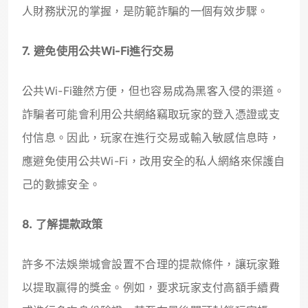
人財務狀況的掌握，是防範詐騙的一個有效步驟。
7. 避免使用公共Wi-Fi進行交易
公共Wi-Fi雖然方便，但也容易成為黑客入侵的渠道。
詐騙者可能會利用公共網絡竊取玩家的登入憑證或支
付信息。因此，玩家在進行交易或輸入敏感信息時，
應避免使用公共Wi-Fi，改用安全的私人網絡來保護自
己的數據安全。
8. 了解提款政策
許多不法娛樂城會設置不合理的提款條件，讓玩家難
以提取贏得的獎金。例如，要求玩家支付高額手續費