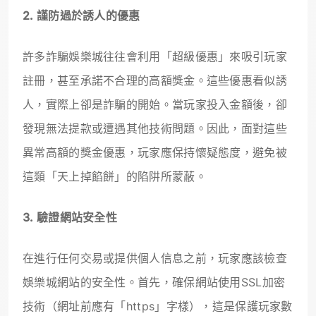
2. 謹防過於誘人的優惠
許多詐騙娛樂城往往會利用「超級優惠」來吸引玩家
註冊，甚至承諾不合理的高額獎金。這些優惠看似誘
人，實際上卻是詐騙的開始。當玩家投入金額後，卻
發現無法提款或遭遇其他技術問題。因此，面對這些
異常高額的獎金優惠，玩家應保持懷疑態度，避免被
這類「天上掉餡餅」的陷阱所蒙蔽。
3. 驗證網站安全性
在進行任何交易或提供個人信息之前，玩家應該檢查
娛樂城網站的安全性。首先，確保網站使用SSL加密
技術（網址前應有「https」字樣），這是保護玩家數