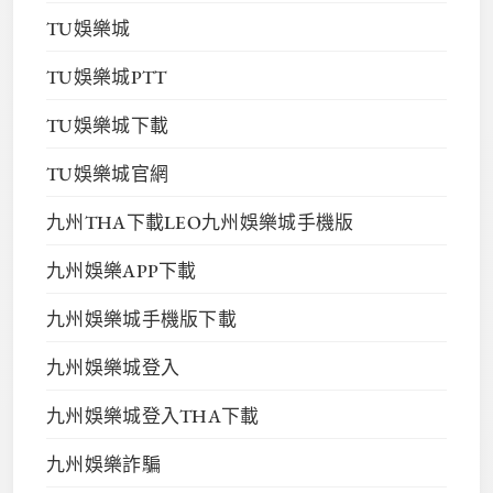
TU娛樂城
TU娛樂城PTT
TU娛樂城下載
TU娛樂城官網
九州THA下載LEO九州娛樂城手機版
九州娛樂APP下載
九州娛樂城手機版下載
九州娛樂城登入
九州娛樂城登入THA下載
九州娛樂詐騙