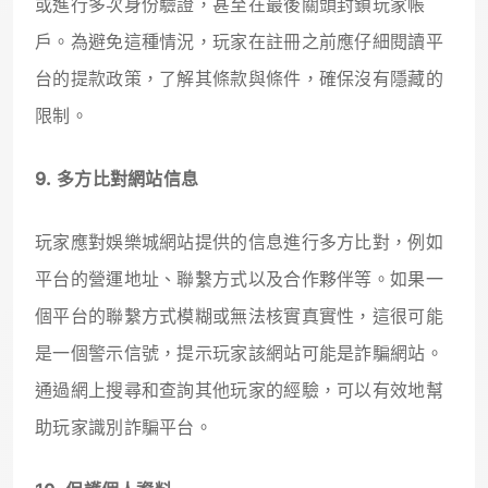
或進行多次身份驗證，甚至在最後關頭封鎖玩家帳
戶。為避免這種情況，玩家在註冊之前應仔細閱讀平
台的提款政策，了解其條款與條件，確保沒有隱藏的
限制。
9. 多方比對網站信息
玩家應對娛樂城網站提供的信息進行多方比對，例如
平台的營運地址、聯繫方式以及合作夥伴等。如果一
個平台的聯繫方式模糊或無法核實真實性，這很可能
是一個警示信號，提示玩家該網站可能是詐騙網站。
通過網上搜尋和查詢其他玩家的經驗，可以有效地幫
助玩家識別詐騙平台。