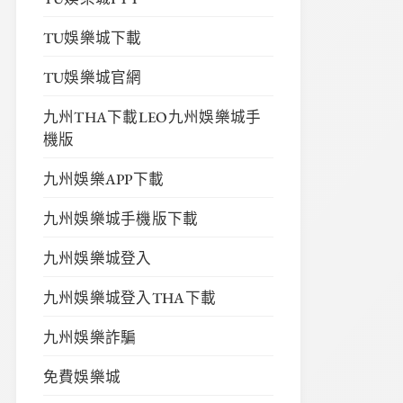
TU娛樂城下載
TU娛樂城官網
九州THA下載LEO九州娛樂城手
機版
九州娛樂APP下載
九州娛樂城手機版下載
九州娛樂城登入
九州娛樂城登入THA下載
九州娛樂詐騙
免費娛樂城