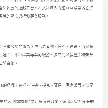
全和刺激的遊戲平台。本文將深入介紹THA娛樂城官網
領域的豐富選擇和專業服務。
提供各種類型的遊戲，包括老虎機、撲克、賓果、百家樂
注選擇。平台以其專業的服務、多元的遊戲選擇和安全
注和喜愛。
多樣的遊戲，包括老虎機、撲克、賓果、百家樂等，滿足
專業的客服團隊隨時為玩家解答疑問，確保玩家有良好的