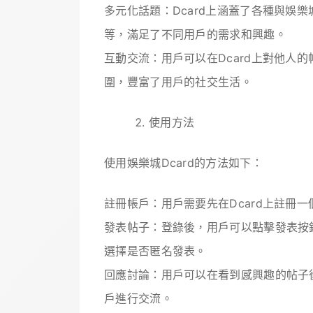
多元化話題：Dcard上涵蓋了各種與娛
等，滿足了不同用戶的需求和興趣。
互動交流：用戶可以在Dcard上對他人
圍，豐富了用戶的社交生活。
使用方法
使用娛樂城Dcard的方法如下：
註冊帳戶：用戶需要先在Dcard上註冊
發表帖子：登錄後，用戶可以點擊發表按
選擇是否匿名發表。
回應討論：用戶可以在看到感興趣的帖子
戶進行交流。