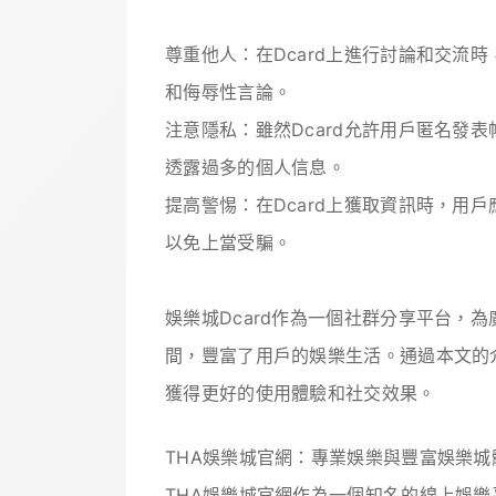
尊重他人：在Dcard上進行討論和交流
和侮辱性言論。
注意隱私：雖然Dcard允許用戶匿名發
透露過多的個人信息。
提高警惕：在Dcard上獲取資訊時，用
以免上當受騙。
娛樂城Dcard作為一個社群分享平台，
間，豐富了用戶的娛樂生活。通過本文的介
獲得更好的使用體驗和社交效果。
THA娛樂城官網：專業娛樂與豐富娛樂城
THA娛樂城官網作為一個知名的線上娛