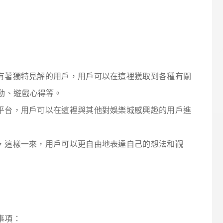
城有著獨特見解的用戶，用戶可以在這裡獲取到各種有關
動、遊戲心得等。
流平台，用戶可以在這裡與其他對娛樂城感興趣的用戶進
子，這樣一來，用戶可以更自由地表達自己的想法和觀
事項：