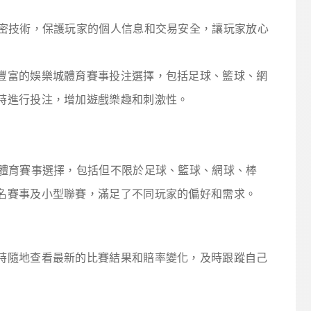
加密技術，保護玩家的個人信息和交易安全，讓玩家放心
豐富的娛樂城體育賽事投注選擇，包括足球、籃球、網
時進行投注，增加遊戲樂趣和刺激性。
城體育賽事選擇，包括但不限於足球、籃球、網球、棒
名賽事及小型聯賽，滿足了不同玩家的偏好和需求。
時隨地查看最新的比賽結果和賠率變化，及時跟蹤自己