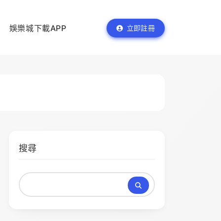
娛樂城下載APP
立即註冊
搜尋