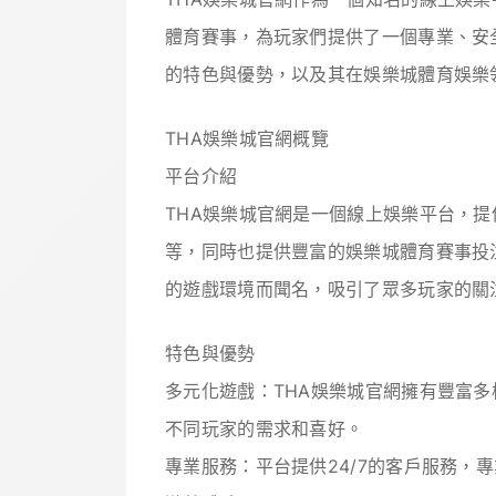
體育賽事，為玩家們提供了一個專業、安
的特色與優勢，以及其在娛樂城體育娛樂
THA娛樂城官網概覽
平台介紹
THA娛樂城官網是一個線上娛樂平台，
等，同時也提供豐富的娛樂城體育賽事投
的遊戲環境而聞名，吸引了眾多玩家的關
特色與優勢
多元化遊戲：THA娛樂城官網擁有豐富
不同玩家的需求和喜好。
專業服務：平台提供24/7的客戶服務，