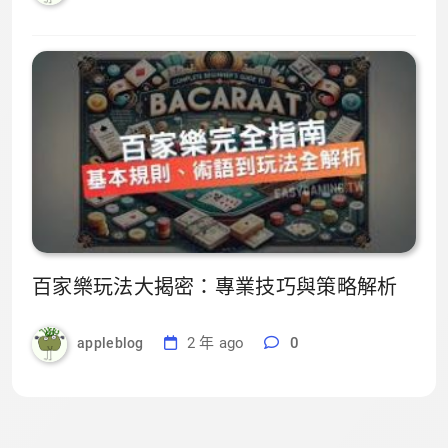
百家樂玩法大揭密：專業技巧與策略解析
2 年 ago
0
appleblog