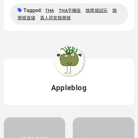
Tagged:
THA
THA手機版
娛樂城試玩
娛
樂城首儲
真人荷官娛樂城
Appleblog