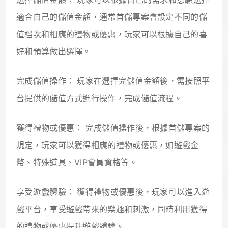
適合自己的儲值金額，通常首儲專案會設定不同的儲
值档次和相應的禮物或優惠，玩家可以根據自己的喜
好和預算做出選擇。
完成儲值操作： 玩家在選擇完儲值金額後，需按照平
台提供的儲值方式進行操作，完成儲值流程。
獲得禮物或優惠： 完成儲值操作後，根據首儲專案的
規定，玩家可以獲得相應的禮物或優惠，如遊戲金
幣、特殊道具、VIP會員資格等。
享受遊戲體驗： 獲得禮物或優惠後，玩家可以進入遊
戲平台，享受遊戲帶來的樂趣和刺激，同時利用獲得
的禮物或優惠提升遊戲體驗。