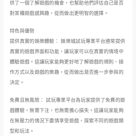
供了一個了解遊戲的機會，也幫助他們評估自己是否
對某種遊戲感興趣，從而做出更明智的選擇。
特色與優勢
提供真實的娛樂體驗： 娛樂城試玩專業平台通常提供
真實的遊戲界面和功能，讓玩家可以在真實的情境中
體驗遊戲。這讓玩家能夠更好地了解遊戲的規則、操
作方式以及遊戲的樂趣，從而做出是否進一步參與的
決定。
免費且無風險： 試玩專業平台為玩家提供了免費的遊
戲體驗，無需下注，也無需擔心損失。這讓玩家能夠
在無壓力的情況下盡情享受遊戲，探索不同的遊戲類
型和玩法。