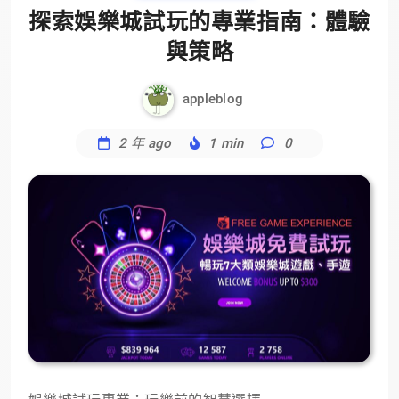
探索娛樂城試玩的專業指南：體驗
與策略
appleblog
2 年 ago
1 min
0