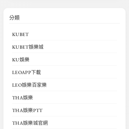
分類
KUBET
KUBET娛樂城
KU娛樂
LEOAPP下載
LEO娛樂百家樂
THA娛樂
THA娛樂PTT
THA娛樂城官網