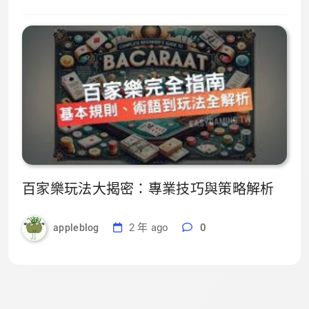
百家樂玩法大揭密：專業技巧與策略解析
2 年 ago
0
appleblog