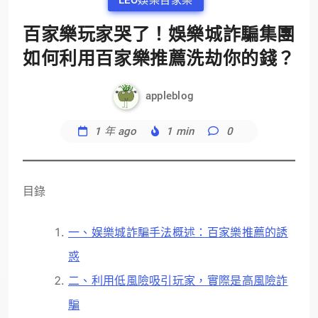
百家樂玩家哭了！娛樂城詐騙集團
如何利用百家樂推薦洗劫你的錢？
appleblog
1 年 ago
1 min
0
目錄
一、娱樂城詐騙手法概述：百家樂推薦的誘
惑
二、利用低風險吸引玩家，實際是高風險詐
騙