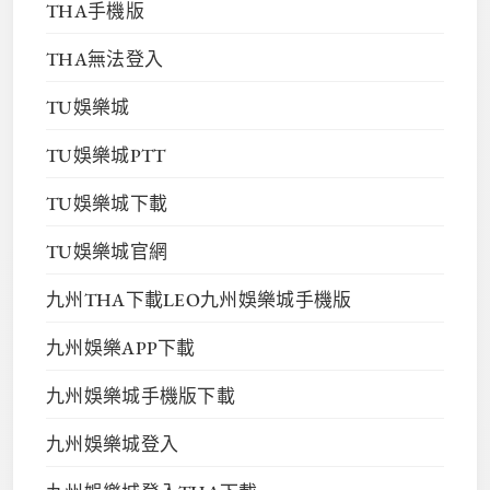
THA手機版
THA無法登入
TU娛樂城
TU娛樂城PTT
TU娛樂城下載
TU娛樂城官網
九州THA下載LEO九州娛樂城手機版
九州娛樂APP下載
九州娛樂城手機版下載
九州娛樂城登入