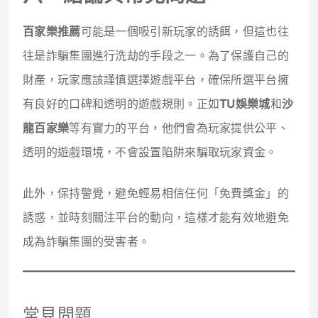
百家樂推薦
可能是一個吸引新玩家的誘餌，但這也往
往是詐騙集團進行洗劫的手段之一。為了保護自己的
財產，玩家應該謹慎選擇遊戲平台，確保所選平台擁
有良好的口碑和透明的遊戲規則。正如
TU娛樂城
和
沙
龍百家樂
等有實力的平台，他們會為玩家提供公平、
透明的遊戲環境，不會設置陷阱來騙取玩家資金。
此外，保持警覺，避免輕易相信任何「免費獎金」的
誘惑，並時刻關注平台的動向，這樣才能有效地避免
成為詐騙集團的受害者。
常見問題