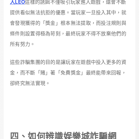
入LEO
這樣的誘餌不僅吸引玩家進入遊戲，還會不斷
提供看似無法抗拒的優惠。當玩家一旦投入其中，就
會發現獲得的「獎金」根本無法提取，而投注規則與
條件則設置得極為苛刻，最終玩家不得不放棄他們的
所有努力。
這些詐騙集團的目的是讓玩家在遊戲中投入更多的資
金，而不斷「賭」著「免費獎金」最終能帶來回報，
卻終究無法實現。
四、如何辨識娱樂城詐騙網