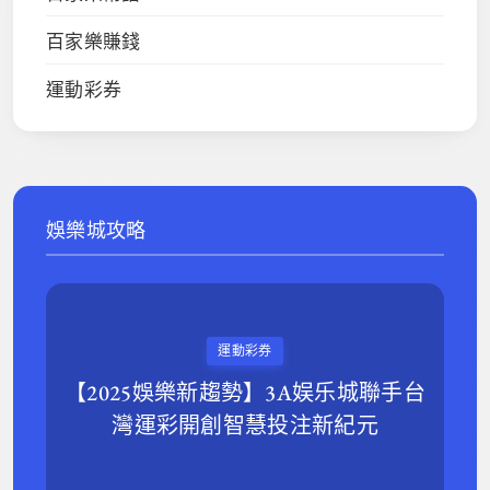
百家樂賺錢
運動彩券
娛樂城攻略
運動彩券
【2025娛樂新趨勢】3A娱乐城聯手台
灣運彩開創智慧投注新紀元