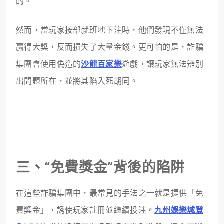
的。
然而，當玩家按部就班地下注時，他們發現不僅無法
贏得大獎，反而損失了大量金錢。更可怕的是，詐騙
集團會使用偽造的
沙龍百家樂
遊戲，讓玩家無法辨別
出問題所在，並將其陷入死胡同。
三、
“免費獎金”背後的陷阱
在這些詐騙集團中，最常見的手法之一就是提供「免
費獎金」，誘使玩家註冊並繼續投注。
九州娛樂城登