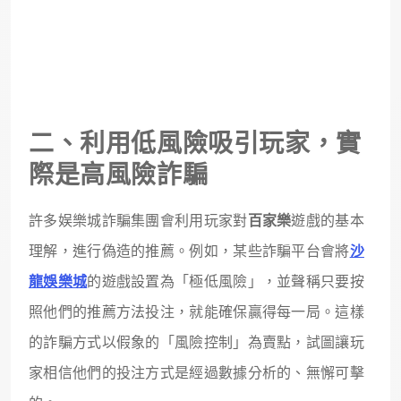
二、利用低風險吸引玩家，實
際是高風險詐騙
許多娱樂城詐騙集團會利用玩家對
百家樂
遊戲的基本
理解，進行偽造的推薦。例如，某些詐騙平台會將
沙
龍娛樂城
的遊戲設置為「極低風險」，並聲稱只要按
照他們的推薦方法投注，就能確保贏得每一局。這樣
的詐騙方式以假象的「風險控制」為賣點，試圖讓玩
家相信他們的投注方式是經過數據分析的、無懈可擊