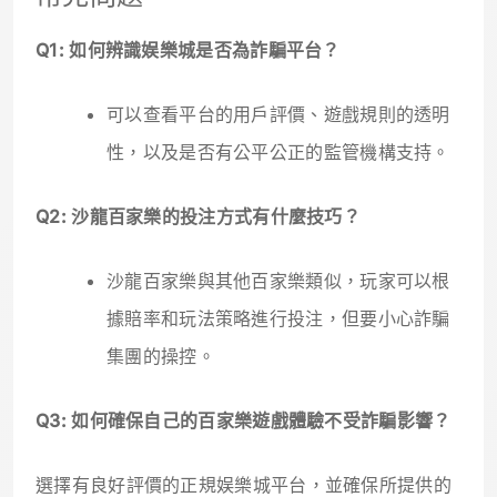
Q1: 如何辨識娱樂城是否為詐騙平台？
可以查看平台的用戶評價、遊戲規則的透明
性，以及是否有公平公正的監管機構支持。
Q2: 沙龍百家樂的投注方式有什麼技巧？
沙龍百家樂與其他百家樂類似，玩家可以根
據賠率和玩法策略進行投注，但要小心詐騙
集團的操控。
Q3: 如何確保自己的百家樂遊戲體驗不受詐騙影響？
選擇有良好評價的正規娱樂城平台，並確保所提供的