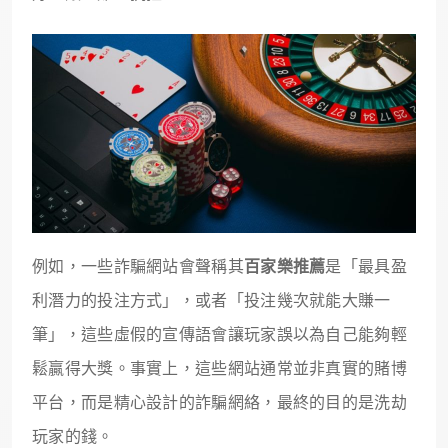
例如，一些詐騙網站會聲稱其
百家樂推薦
是「最具盈
利潛力的投注方式」，或者「投注幾次就能大賺一
筆」，這些虛假的宣傳語會讓玩家誤以為自己能夠輕
鬆贏得大獎。事實上，這些網站通常並非真實的賭博
平台，而是精心設計的詐騙網絡，最終的目的是洗劫
玩家的錢。