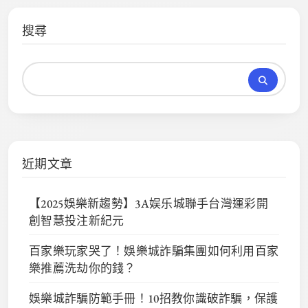
搜尋
近期文章
【2025娛樂新趨勢】3A娱乐城聯手台灣運彩開
創智慧投注新紀元
百家樂玩家哭了！娛樂城詐騙集團如何利用百家
樂推薦洗劫你的錢？
娛樂城詐騙防範手冊！10招教你識破詐騙，保護