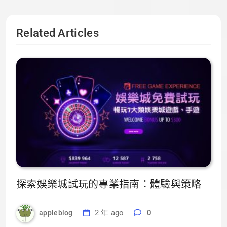
Related Articles
探索娛樂城試玩的專業指南：體驗與策略
2 年 ago
0
appleblog