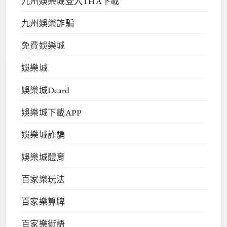
九州娛樂城登入THA下載
九州娛樂詐騙
免費娛樂城
娛樂城
娛樂城Dcard
娛樂城下載APP
娛樂城詐騙
娛樂城體育
百家樂玩法
百家樂算牌
百家樂術語