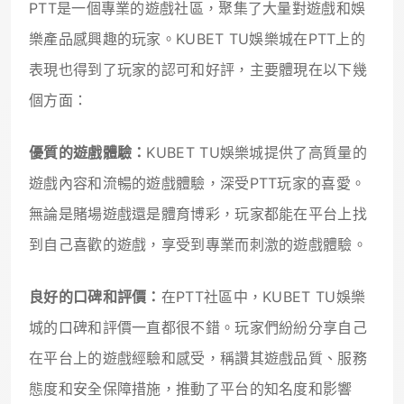
PTT是一個專業的遊戲社區，聚集了大量對遊戲和娛
樂產品感興趣的玩家。KUBET TU娛樂城在PTT上的
表現也得到了玩家的認可和好評，主要體現在以下幾
個方面：
優質的遊戲體驗：
KUBET TU娛樂城提供了高質量的
遊戲內容和流暢的遊戲體驗，深受PTT玩家的喜愛。
無論是賭場遊戲還是體育博彩，玩家都能在平台上找
到自己喜歡的遊戲，享受到專業而刺激的遊戲體驗。
良好的口碑和評價：
在PTT社區中，KUBET TU娛樂
城的口碑和評價一直都很不錯。玩家們紛紛分享自己
在平台上的遊戲經驗和感受，稱讚其遊戲品質、服務
態度和安全保障措施，推動了平台的知名度和影響