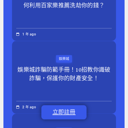
何利用百家樂推薦洗劫你的錢？
1 年 ago
娛樂城
娛樂城詐騙防範手冊！10招教你識破
詐騙，保護你的財產安全！
2 年 ago
立即註冊