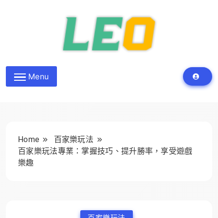
Skip
to
content
3A娛樂城百萬追蹤網紅擔
Menu
任美女荷官發牌
Home
百家樂玩法
百家樂玩法專業：掌握技巧、提升勝率，享受遊戲
樂趣
百家樂玩法