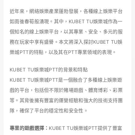
近年來，網絡娛樂產業蓬勃發展，各種線上娛樂平台
如雨後春筍般湧現。其中，KUBET TU娛樂城作為一
個知名的線上娛樂平台，以其專業、安全、多元的服
務在玩家中享有盛譽。本文將深入探討KUBET TU娛
樂城PTT的特點，以及其在PTT專業領域的表現。
KUBET TU娛樂城PTT的背景和特點
KUBET TU娛樂城PTT是一個融合了多種線上娛樂遊
戲的平台，包括但不限於賭場遊戲、體育博彩、彩票
等。其背後擁有豐富的運營經驗和強大的技術支持團
隊，確保了平台的穩定性和安全性。
專業的遊戲選擇：
KUBET TU娛樂城PTT提供了豐富