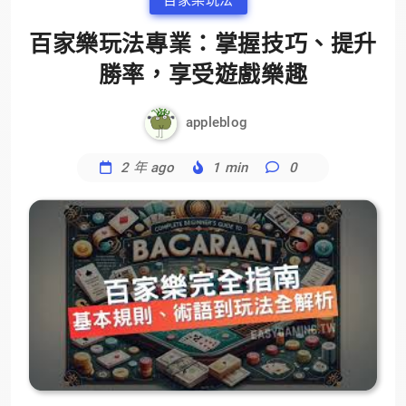
百家樂玩法專業：掌握技巧、提升
勝率，享受遊戲樂趣
appleblog
2 年 ago
1 min
0