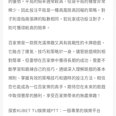
的優勢。平局的賠率通常較高，但是平局的機會非常
稀少，因此投注平局是一種高風險高回報的策略。對
子則是指兩張牌的點數相同，若玩家成功投注對子，
則可獲得較高的賠率。
百家樂是一款既充滿樂趣又具有挑戰性的卡牌遊戲，
它融合了運氣、技巧和策略於一身。儘管遊戲規則相
對簡單，但要想在百家樂中獲得長期的成功，需要不
斷學習和磨練自己的技巧。通過深入理解遊戲的基本
規則、掌握有效的策略技巧和適時的投注方法，相信
您也能成為一位百家樂的高手。期待您在未來的遊戲
中取得豐厚的勝利，享受百家樂帶來的無盡樂趣！
探索KUBET TU娛樂城PTT：一個專業的娛樂平台