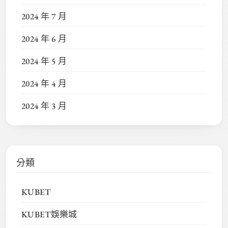
2024 年 7 月
2024 年 6 月
2024 年 5 月
2024 年 4 月
2024 年 3 月
分類
KUBET
KUBET娛樂城