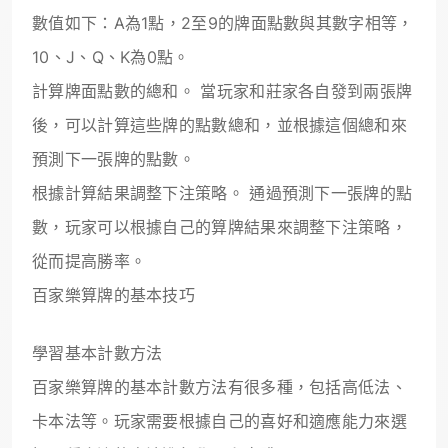
數值如下：A為1點，2至9的牌面點數與其數字相等，
10、J、Q、K為0點。
計算牌面點數的總和。 當玩家和莊家各自發到兩張牌
後，可以計算這些牌的點數總和，並根據這個總和來
預測下一張牌的點數。
根據計算結果調整下注策略。 通過預測下一張牌的點
數，玩家可以根據自己的算牌結果來調整下注策略，
從而提高勝率。
百家樂算牌的基本技巧
學習基本計數方法
百家樂算牌的基本計數方法有很多種，包括高低法、
卡本法等。玩家需要根據自己的喜好和適應能力來選