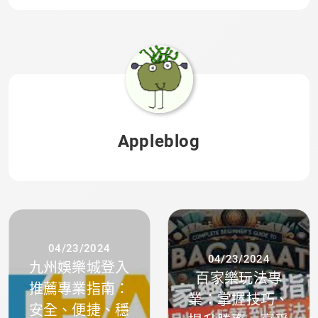
Appleblog
04/23/2024
04/23/2024
九州娛樂城登入
百家樂玩法專
推薦專業指南：
業：掌握技巧、
安全、便捷、穩