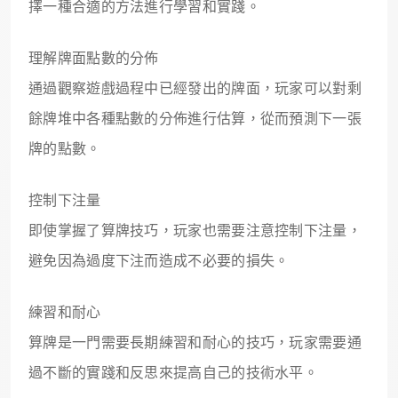
擇一種合適的方法進行學習和實踐。
理解牌面點數的分佈
通過觀察遊戲過程中已經發出的牌面，玩家可以對剩
餘牌堆中各種點數的分佈進行估算，從而預測下一張
牌的點數。
控制下注量
即使掌握了算牌技巧，玩家也需要注意控制下注量，
避免因為過度下注而造成不必要的損失。
練習和耐心
算牌是一門需要長期練習和耐心的技巧，玩家需要通
過不斷的實踐和反思來提高自己的技術水平。