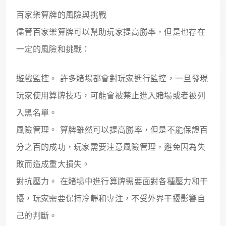
百家樂算牌的風險與挑戰
儘管百家樂算牌可以幫助玩家提高勝率，但是也存在
一定的風險和挑戰：
遊戲監控。 許多賭場都會對玩家進行監控，一旦發現
玩家使用算牌技巧，可能會被禁止進入賭場或者被列
入黑名單。
風險管理。 算牌雖然可以提高勝率，但是不能保證百
分之百的成功，玩家需要注意風險管理，避免因為失
敗而造成重大損失。
對抗壓力。 在賭場中進行算牌需要面對各種壓力和干
擾，玩家需要保持冷靜和專注，不受外界干擾影響自
己的判斷。