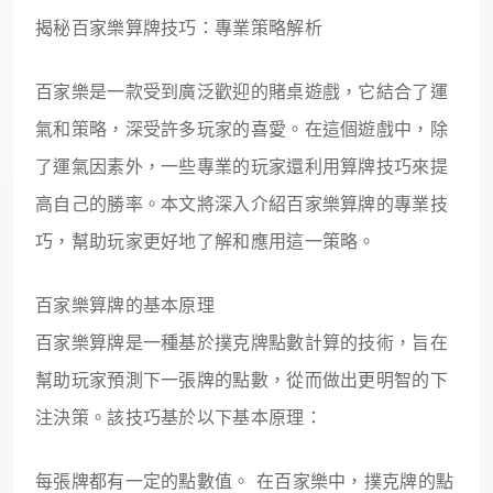
揭秘百家樂算牌技巧：專業策略解析
百家樂是一款受到廣泛歡迎的賭桌遊戲，它結合了運
氣和策略，深受許多玩家的喜愛。在這個遊戲中，除
了運氣因素外，一些專業的玩家還利用算牌技巧來提
高自己的勝率。本文將深入介紹百家樂算牌的專業技
巧，幫助玩家更好地了解和應用這一策略。
百家樂算牌的基本原理
百家樂算牌是一種基於撲克牌點數計算的技術，旨在
幫助玩家預測下一張牌的點數，從而做出更明智的下
注決策。該技巧基於以下基本原理：
每張牌都有一定的點數值。 在百家樂中，撲克牌的點