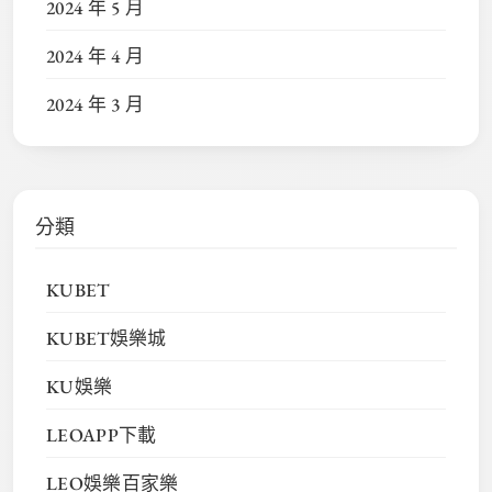
2024 年 5 月
2024 年 4 月
2024 年 3 月
分類
KUBET
KUBET娛樂城
KU娛樂
LEOAPP下載
LEO娛樂百家樂