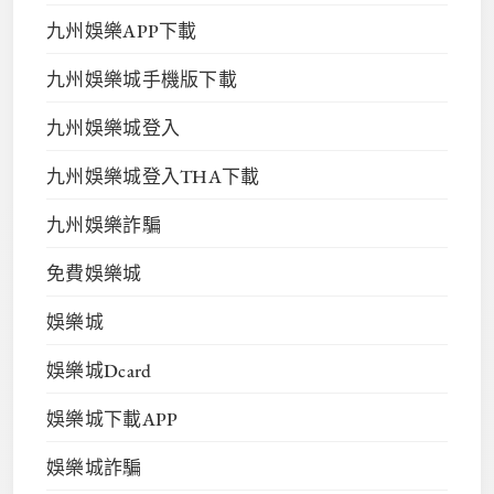
九州娛樂APP下載
九州娛樂城手機版下載
九州娛樂城登入
九州娛樂城登入THA下載
九州娛樂詐騙
免費娛樂城
娛樂城
娛樂城Dcard
娛樂城下載APP
娛樂城詐騙