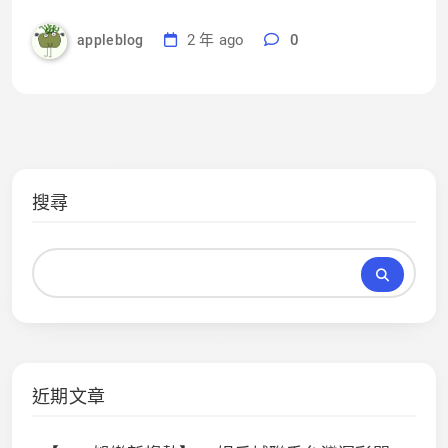
2 年 ago
0
appleblog
搜尋
近期文章