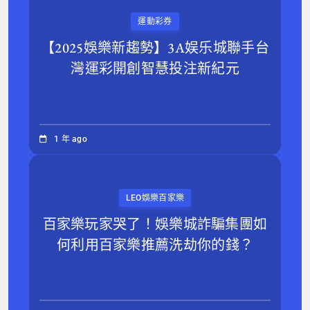
運動彩券
【2025娛樂新趨勢】3A娱乐城聯手台
灣運彩開創智慧投注新紀元
1 年 ago
LEO娛樂百家樂
百家樂玩家哭了！娛樂城詐騙集團如
何利用百家樂推薦洗劫你的錢？