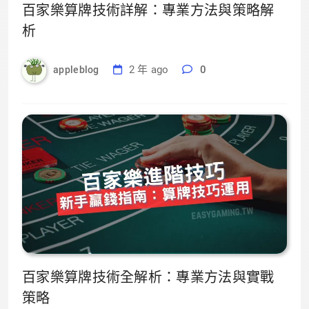
百家樂算牌技術詳解：專業方法與策略解
析
2 年 ago
0
appleblog
百家樂算牌技術全解析：專業方法與實戰
策略