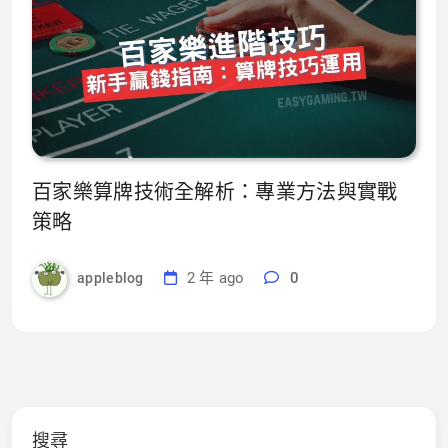
百家樂算牌技術全解析：專業方法與實戰
策略
2 年 ago
0
appleblog
搜尋