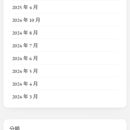
2025 年 4 月
2024 年 10 月
2024 年 8 月
2024 年 7 月
2024 年 6 月
2024 年 5 月
2024 年 4 月
2024 年 3 月
分類