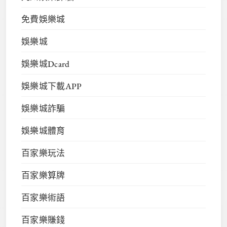
免費娛樂城
娛樂城
娛樂城Dcard
娛樂城下載APP
娛樂城詐騙
娛樂城體育
百家樂玩法
百家樂算牌
百家樂術語
百家樂賺錢