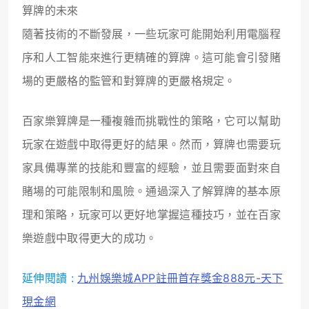
算牌的未來
隨著技術的不斷發展，一些玩家可能開始利用電腦程
序和人工智能來進行更精確的算牌。這可能會引發賭
場的更嚴格的監管和對算牌的更嚴格規定。
百家樂算牌是一種複雜而挑戰性的策略，它可以幫助
玩家在遊戲中取得更好的結果。然而，算牌也需要玩
家具備專業的技能和豐富的經驗，並且需要面對來自
賭場的可能限制和風險。通過深入了解算牌的基本原
理和策略，玩家可以更好地掌握這種技巧，並在百家
樂遊戲中取得更大的成功。
延伸閱讀 :
九州娛樂城APP註冊首存獎金888元-天下
現金網