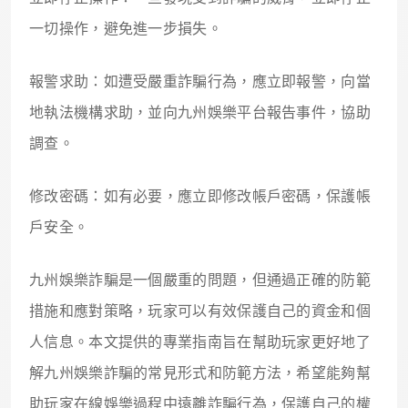
一切操作，避免進一步損失。
報警求助：如遭受嚴重詐騙行為，應立即報警，向當
地執法機構求助，並向九州娛樂平台報告事件，協助
調查。
修改密碼：如有必要，應立即修改帳戶密碼，保護帳
戶安全。
九州娛樂詐騙是一個嚴重的問題，但通過正確的防範
措施和應對策略，玩家可以有效保護自己的資金和個
人信息。本文提供的專業指南旨在幫助玩家更好地了
解九州娛樂詐騙的常見形式和防範方法，希望能夠幫
助玩家在線娛樂過程中遠離詐騙行為，保護自己的權