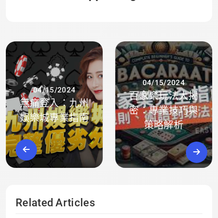
04/15/2024
04/15/2024
百家樂玩法大揭
無痛登入：九州
密：專業技巧與
娛樂城專業指南
策略解析
Related Articles