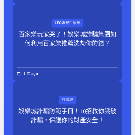
LEO娛樂百家樂
百家樂玩家哭了！娛樂城詐騙集團如
何利用百家樂推薦洗劫你的錢？
1 年 ago
娛樂城
娛樂城詐騙防範手冊！10招教你識破
詐騙，保護你的財產安全！