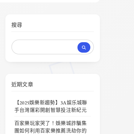
搜尋
近期文章
【2025娛樂新趨勢】3A娱乐城聯
手台灣運彩開創智慧投注新紀元
百家樂玩家哭了！娛樂城詐騙集
團如何利用百家樂推薦洗劫你的