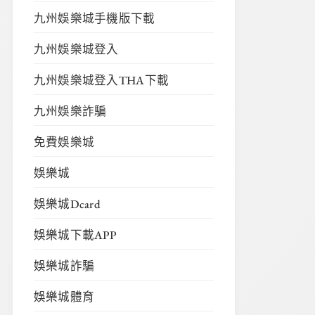
九州娛樂城手機版下載
九州娛樂城登入
九州娛樂城登入THA下載
九州娛樂詐騙
免費娛樂城
娛樂城
娛樂城Dcard
娛樂城下載APP
娛樂城詐騙
娛樂城體育