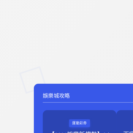
娛樂城攻略
運動彩券