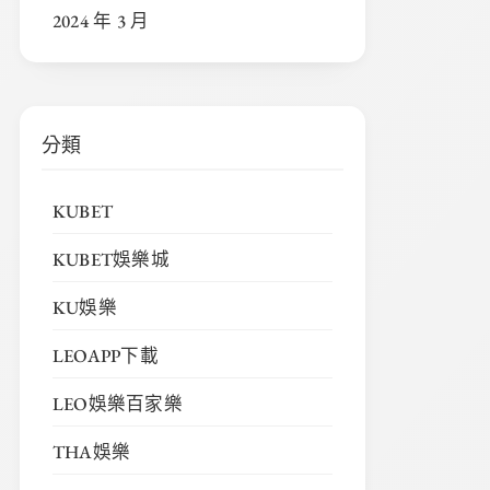
2024 年 3 月
分類
KUBET
KUBET娛樂城
KU娛樂
LEOAPP下載
LEO娛樂百家樂
THA娛樂