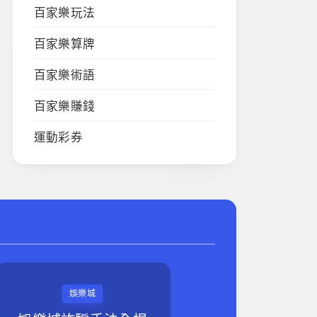
百家樂玩法
百家樂算牌
百家樂術語
百家樂賺錢
運動彩券
娛樂城