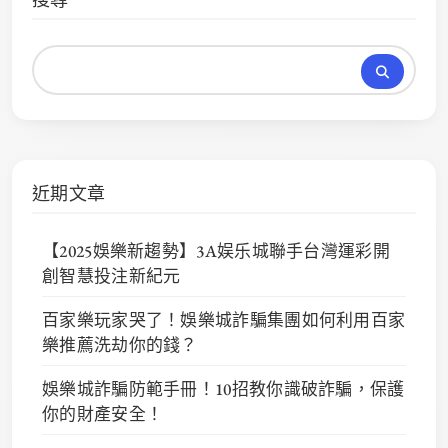
近期文章
【2025娛樂新趨勢】3A娱乐城聯手台灣運彩開
創智慧投注新紀元
百家樂玩家哭了！娛樂城詐騙集團如何利用百家
樂推薦洗劫你的錢？
娛樂城詐騙防範手冊！10招教你識破詐騙，保護
你的財產安全！