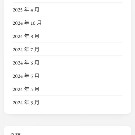
2025 年 4 月
2024 年 10 月
2024 年 8 月
2024 年 7 月
2024 年 6 月
2024 年 5 月
2024 年 4 月
2024 年 3 月