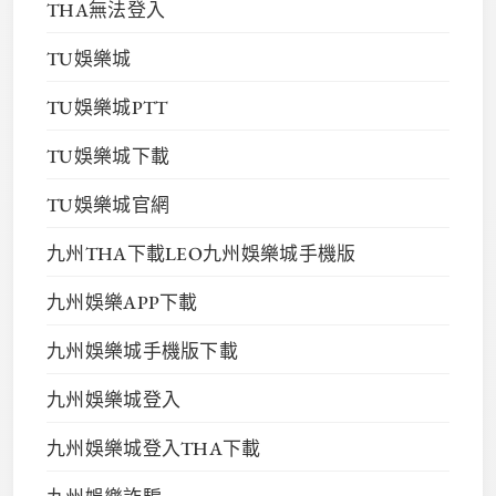
THA無法登入
TU娛樂城
TU娛樂城PTT
TU娛樂城下載
TU娛樂城官網
九州THA下載LEO九州娛樂城手機版
九州娛樂APP下載
九州娛樂城手機版下載
九州娛樂城登入
九州娛樂城登入THA下載