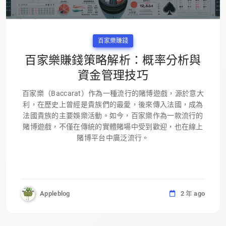
百家樂賺錢
百家樂賺錢策略解析：概率分析與
資金管理技巧
百家樂（Baccarat）作為一種流行的賭博遊戲，源於意大
利，在歷史上曾經是貴族們的最愛，後來傳入法國，成為
法國貴族的主要娛樂活動。如今，百家樂作為一款流行的
賭博遊戲，不僅在傳統的實體賭場中受到歡迎，也在線上
賭博平台中廣泛流行。
Appleblog
2 年 ago