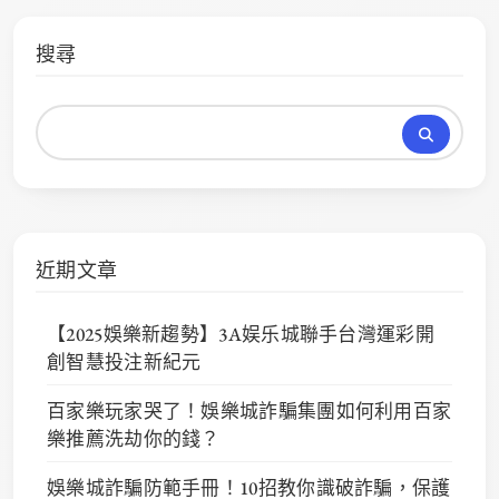
搜尋
近期文章
【2025娛樂新趨勢】3A娱乐城聯手台灣運彩開
創智慧投注新紀元
百家樂玩家哭了！娛樂城詐騙集團如何利用百家
樂推薦洗劫你的錢？
娛樂城詐騙防範手冊！10招教你識破詐騙，保護