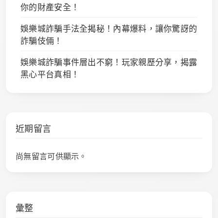
你的財產安全！
娛樂城詐騙手法全揭秘！內幕爆料，讓你驚訝的
詐騙伎倆！
娛樂城詐騙事件層出不窮！玩家親歷分享，揭露
黑心平台真相！
近期留言
尚無留言可供顯示。
彙整