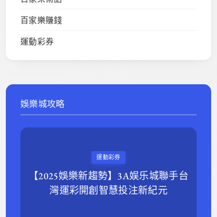
百家樂賺錢
運動彩券
娛樂城攻略
運動彩券
【2025娛樂新趨勢】3A娱乐城聯手台
灣運彩開創智慧投注新紀元