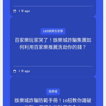
1 年 ago
LEO娛樂百家樂
百家樂玩家哭了！娛樂城詐騙集團如
何利用百家樂推薦洗劫你的錢？
1 年 ago
娛樂城
娛樂城詐騙防範手冊！10招教你識破