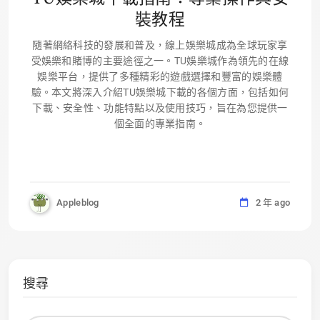
裝教程
隨著網絡科技的發展和普及，線上娛樂城成為全球玩家享
受娛樂和賭博的主要途徑之一。TU娛樂城作為領先的在線
娛樂平台，提供了多種精彩的遊戲選擇和豐富的娛樂體
驗。本文將深入介紹TU娛樂城下載的各個方面，包括如何
下載、安全性、功能特點以及使用技巧，旨在為您提供一
個全面的專業指南。
Appleblog
2 年 ago
搜尋