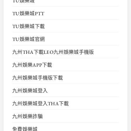
TU娛樂城
TU娛樂城PTT
TU娛樂城下載
TU娛樂城官網
九州THA下載LEO九州娛樂城手機版
九州娛樂APP下載
九州娛樂城手機版下載
九州娛樂城登入
九州娛樂城登入THA下載
九州娛樂詐騙
免費娛樂城