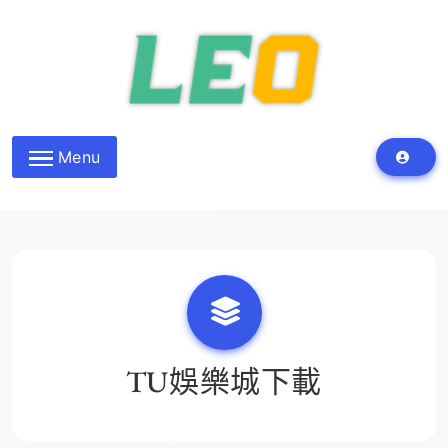
Skip
to
content
3A娛樂城百萬追蹤網紅擔
Menu
任美女荷官發牌
TU娛樂城下載