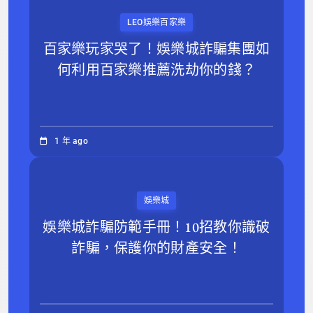
LEO娛樂百家樂
百家樂玩家哭了！娛樂城詐騙集團如
何利用百家樂推薦洗劫你的錢？
1 年 ago
娛樂城
娛樂城詐騙防範手冊！10招教你識破
詐騙，保護你的財產安全！