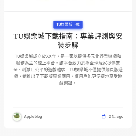
TU娛樂城下載
TU娛樂城下載指南：專業評測與安
裝步驟
TU娛樂城成立於XX年，是一家以提供多元化娛樂遊戲和
服務為主的線上平台。該平台致力於為全球玩家提供安
全、刺激且公平的遊戲體驗。TU娛樂城不僅提供網頁版遊
戲，還推出了下載版專業應用，讓用戶能更便捷地享受遊
戲樂趣。
Appleblog
2 年 ago