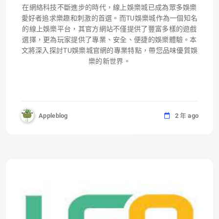
在網絡科技不斷進步的時代，線上娛樂城已成為眾多娛樂
愛好者追求樂趣和刺激的首選。而TU娛樂城作為一個知名
的線上娛樂平台，其官方網站不僅提供了豐富多樣的遊戲
選擇，更為玩家提供了專業、安全、便捷的娛樂體驗。本
文將深入探討TU娛樂城官網的專業特點，帶您品味優質娛
樂的新世界。
Appleblog
2 年 ago