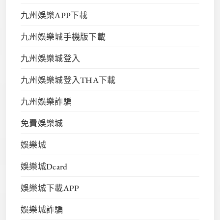
九州娛樂APP下載
九州娛樂城手機版下載
九州娛樂城登入
九州娛樂城登入THA下載
九州娛樂詐騙
免費娛樂城
娛樂城
娛樂城Dcard
娛樂城下載APP
娛樂城詐騙