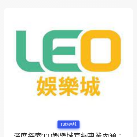
TU娛樂城
深度探索TU娛樂城官網專業內涵：