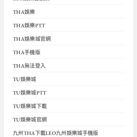
THA娛樂
THA娛樂PTT
THA娛樂城官網
THA手機版
THA無法登入
TU娛樂城
TU娛樂城PTT
TU娛樂城下載
TU娛樂城官網
九州THA下載LEO九州娛樂城手機版