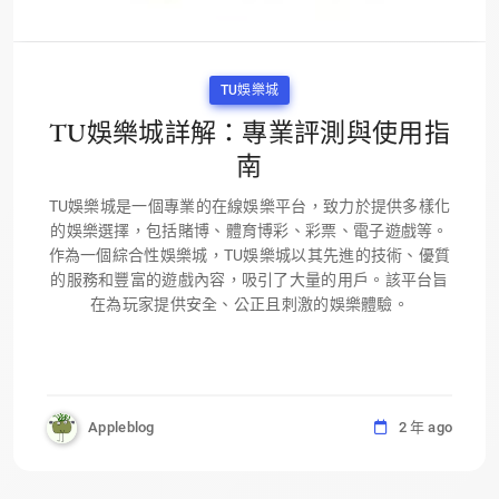
TU娛樂城
TU娛樂城詳解：專業評測與使用指
南
TU娛樂城是一個專業的在線娛樂平台，致力於提供多樣化
的娛樂選擇，包括賭博、體育博彩、彩票、電子遊戲等。
作為一個綜合性娛樂城，TU娛樂城以其先進的技術、優質
的服務和豐富的遊戲內容，吸引了大量的用戶。該平台旨
在為玩家提供安全、公正且刺激的娛樂體驗。
Appleblog
2 年 ago