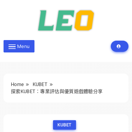
Skip
to
content
3A娛樂城百萬追蹤網紅擔
Menu
任美女荷官發牌
Home
KUBET
探索KUBET：專業評估與優質遊戲體驗分享
KUBET