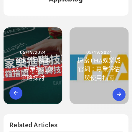
05/19/2024
05/19/2024
百家樂算牌奧
探索THA娛樂城
妙：專業技巧與
官網：專業評估
策略探討
與使用指南
Related Articles