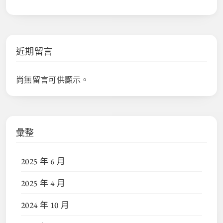
近期留言
尚無留言可供顯示。
彙整
2025 年 6 月
2025 年 4 月
2024 年 10 月