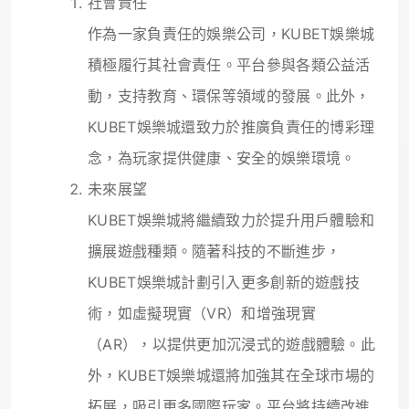
社會責任
作為一家負責任的娛樂公司，KUBET娛樂城
積極履行其社會責任。平台參與各類公益活
動，支持教育、環保等領域的發展。此外，
KUBET娛樂城還致力於推廣負責任的博彩理
念，為玩家提供健康、安全的娛樂環境。
未來展望
KUBET娛樂城將繼續致力於提升用戶體驗和
擴展遊戲種類。隨著科技的不斷進步，
KUBET娛樂城計劃引入更多創新的遊戲技
術，如虛擬現實（VR）和增強現實
（AR），以提供更加沉浸式的遊戲體驗。此
外，KUBET娛樂城還將加強其在全球市場的
拓展，吸引更多國際玩家。平台將持續改進