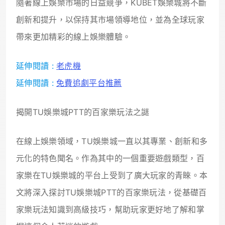
隨著線上娛樂市場的日益競爭，KUBET娛樂城將不斷
創新和提升，以保持其市場領導地位，並為全球玩家
帶來更加精彩的線上娛樂體驗。
延伸閱讀 :
老虎機
延伸閱讀 :
免費追劇平台推薦
揭開TU娛樂城PTT的百家樂玩法之謎
在線上娛樂領域，TU娛樂城一直以其專業、創新和多
元化的特色聞名。作為其中的一個重要遊戲類型，百
家樂在TU娛樂城的平台上受到了廣大玩家的青睞。本
文將深入探討TU娛樂城PTT的百家樂玩法，從基礎百
家樂玩法知識到高級技巧，幫助玩家更好地了解和掌