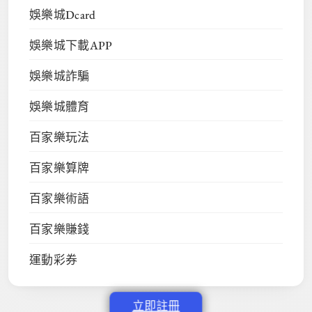
娛樂城Dcard
娛樂城下載APP
娛樂城詐騙
娛樂城體育
百家樂玩法
百家樂算牌
百家樂術語
百家樂賺錢
運動彩券
立即註冊