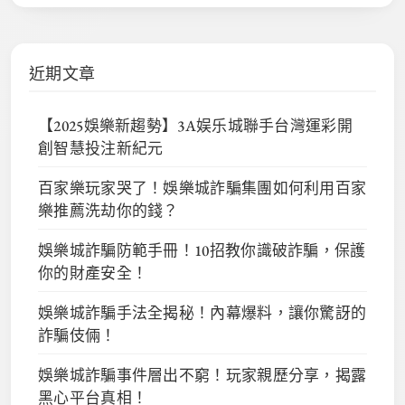
近期文章
【2025娛樂新趨勢】3A娱乐城聯手台灣運彩開
創智慧投注新紀元
百家樂玩家哭了！娛樂城詐騙集團如何利用百家
樂推薦洗劫你的錢？
娛樂城詐騙防範手冊！10招教你識破詐騙，保護
你的財產安全！
娛樂城詐騙手法全揭秘！內幕爆料，讓你驚訝的
詐騙伎倆！
娛樂城詐騙事件層出不窮！玩家親歷分享，揭露
黑心平台真相！