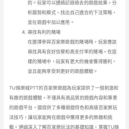
的。玩家可以通過記錄過去的遊戲結果，分
析趨勢和模式，找出自己適合的下注策略，
並在遊戲中加以應用。
尋找有利的賭場
在選擇參與百家樂遊戲的賭場時，玩家應該
尋找具有良好信譽和高支付率的賭場。在這
樣的賭場中，玩家有更大的機會獲得勝利，
並且能夠享受到更好的遊戲體驗。
TU娛樂城PTT的百家樂遊戲為玩家提供了一個刺激和
有趣的遊戲體驗，不僅具有高品質的遊戲內容和專業
的遊戲平台，還提供了多種遊戲特色和高級百家樂玩
法技巧，讓玩家能夠在遊戲中獲得更多的樂趣和挑
戰。通過深入了解百家樂玩法的基礎知識，掌握TU娛