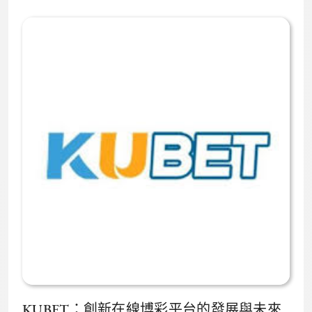
KUBET：創新在線博彩平台的發展與未來