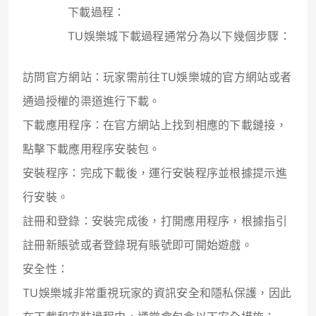
下載過程：
TU娛樂城下載過程通常分為以下幾個步驟：
訪問官方網站：玩家需前往TU娛樂城的官方網站或者
通過授權的渠道進行下載。
下載應用程序：在官方網站上找到相應的下載鏈接，
點擊下載應用程序安裝包。
安裝程序：完成下載後，運行安裝程序並根據提示進
行安裝。
註冊和登錄：安裝完成後，打開應用程序，根據指引
註冊新賬號或者登錄現有賬號即可開始遊戲。
安全性：
TU娛樂城非常重視玩家的資訊安全和隱私保護，因此