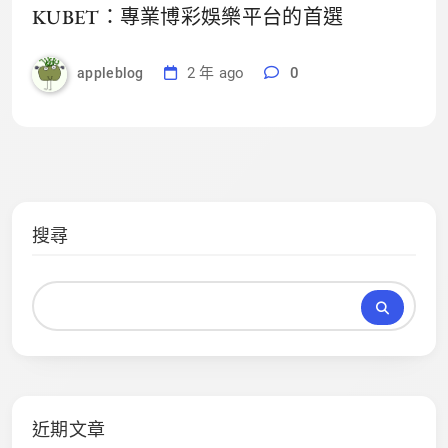
KUBET：專業博彩娛樂平台的首選
2 年 ago
0
appleblog
搜尋
近期文章