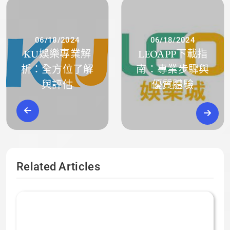
06/18/2024
06/18/2024
KU娛樂專業解
LEOAPP下載指
析：全方位了解
南：專業步驟與
與評估
優質體驗
Related Articles