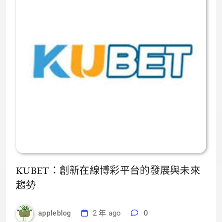
KUBET：創新在線博彩平台的發展與未來
趨勢
2 年 ago
0
appleblog