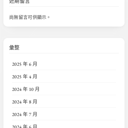
近期留言
尚無留言可供顯示。
彙整
2025 年 6 月
2025 年 4 月
2024 年 10 月
2024 年 8 月
2024 年 7 月
2024 年 6 月