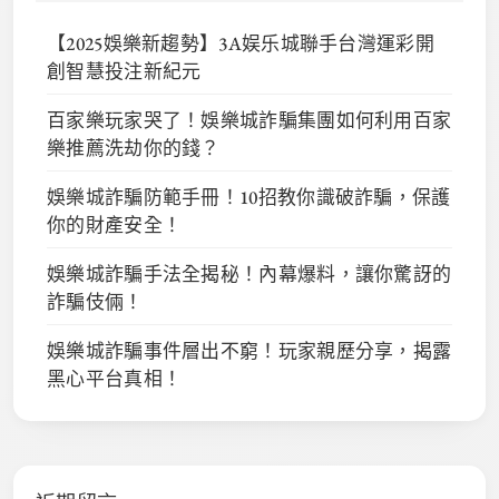
【2025娛樂新趨勢】3A娱乐城聯手台灣運彩開
創智慧投注新紀元
百家樂玩家哭了！娛樂城詐騙集團如何利用百家
樂推薦洗劫你的錢？
娛樂城詐騙防範手冊！10招教你識破詐騙，保護
你的財產安全！
娛樂城詐騙手法全揭秘！內幕爆料，讓你驚訝的
詐騙伎倆！
娛樂城詐騙事件層出不窮！玩家親歷分享，揭露
黑心平台真相！