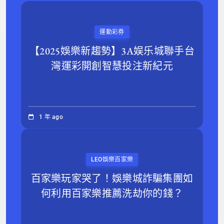
運動彩券
【2025娛樂新趨勢】3A娱乐城聯手台
灣運彩開創智慧投注新紀元
1 年 ago
LEO娛樂百家樂
百家樂玩家哭了！娛樂城詐騙集團如
何利用百家樂推薦洗劫你的錢？