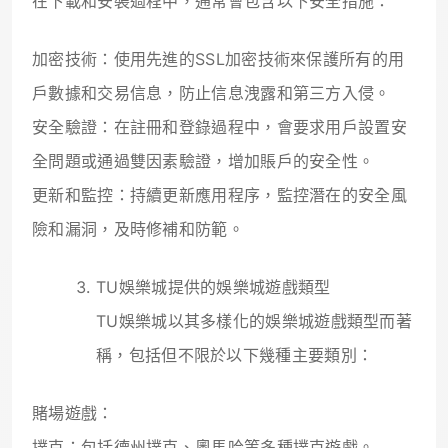
在下載和安裝過程中，通常會包含以下安全措施：
加密技術：使用先進的SSL加密技術來保護所有的用
戶數據和交易信息，防止信息洩露和第三方入侵。
安全驗證：在註冊和登錄過程中，會要求用戶設置安
全問題或通過雙因素驗證，增加賬戶的安全性。
更新和監控：持續更新應用程序，監控潛在的安全風
險和漏洞，及時修補和防範。
TU娛樂城提供的娛樂城遊戲類型
TU娛樂城以其多樣化的娛樂城遊戲類型而著
稱，包括但不限於以下幾種主要類別：
賭場遊戲：
撲克：包括德州撲克、奧馬哈等多種撲克遊戲。