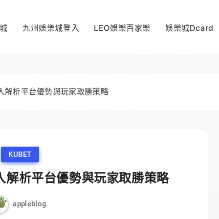
樂城
九州娛樂城登入
LEO娛樂百家樂
娛樂城Dcard
網紅擔任美女荷官發牌
深入解析平台優勢與玩家取勝策略
KUBET
深入解析平台優勢與玩家取勝策略
appleblog