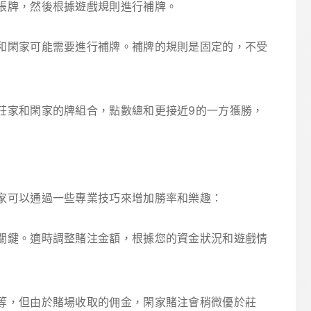
張牌，然後根據遊戲規則進行補牌。
和閑家可能需要進行補牌。補牌的規則是固定的，不受
莊家和閑家的牌組合，點數總和更接近9的一方獲勝，
家可以通過一些專業技巧來增加勝率和樂趣：
關鍵。適時調整賭注金額，根據您的資金狀況和遊戲情
等，但由於賭場收取的佣金，閑家賭注會稍微優於莊