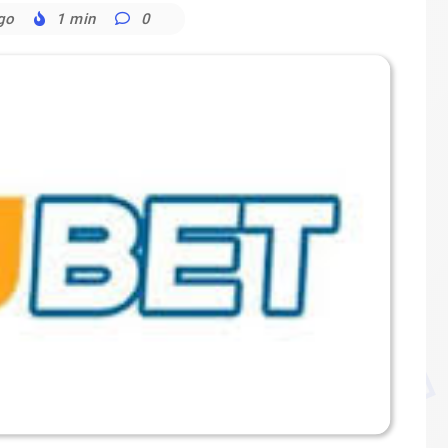
go
1 min
0