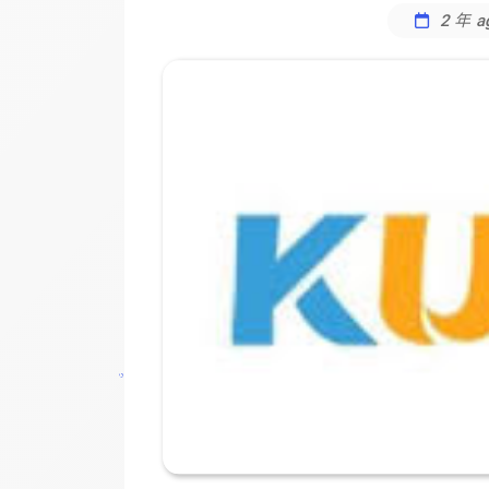
2 年 a