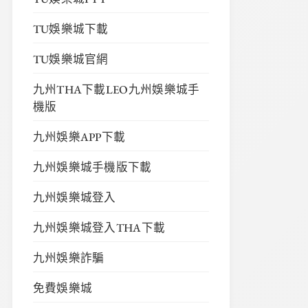
TU娛樂城下載
TU娛樂城官網
九州THA下載LEO九州娛樂城手
機版
九州娛樂APP下載
九州娛樂城手機版下載
九州娛樂城登入
九州娛樂城登入THA下載
九州娛樂詐騙
免費娛樂城