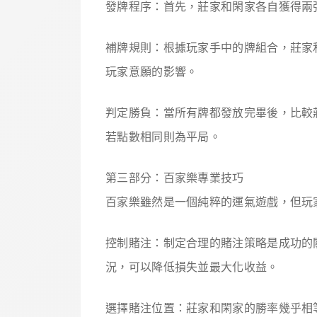
發牌程序：首先，莊家和閑家各自獲得兩
補牌規則：根據玩家手中的牌組合，莊家
玩家意願的影響。
判定勝負：當所有牌都發放完畢後，比較
若點數相同則為平局。
第三部分：百家樂專業技巧
百家樂雖然是一個純粹的運氣遊戲，但玩
控制賭注：制定合理的賭注策略是成功的
況，可以降低損失並最大化收益。
選擇賭注位置：莊家和閑家的勝率幾乎相