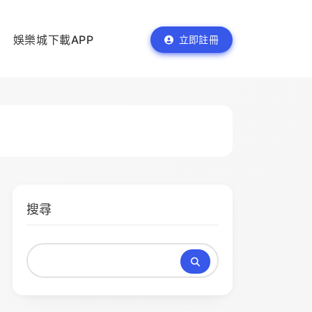
娛樂城下載APP
立即註冊
搜尋