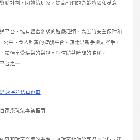
和獎勵計劃，回饋給玩家，提高他們的遊戲體驗和滿意
娛樂平台，擁有豐富多樣的遊戲種類、高度的安全保障和
、公平、令人興奮的遊戲平台。無論是新手還是老手，
戲，盡情享受娛樂的樂趣。相信隨著時間的推移，
選平台之一。
】足球提前結算跳車
索百家樂玩法專業指南
戲內容和玩家交流的平台，讓玩家能夠分享遊戲心得、策