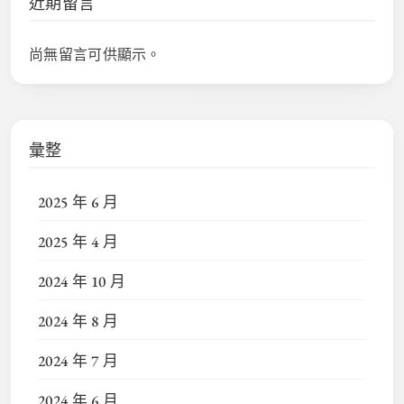
近期留言
尚無留言可供顯示。
彙整
2025 年 6 月
2025 年 4 月
2024 年 10 月
2024 年 8 月
2024 年 7 月
2024 年 6 月