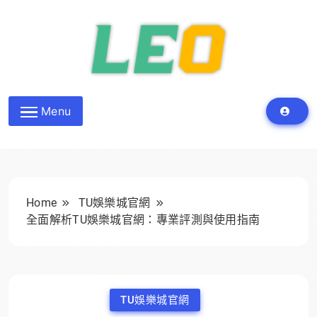
Skip
to
content
3A娛樂城百萬追蹤網紅擔
Menu
任美女荷官發牌
Home
TU娛樂城官網
全面解析TU娛樂城官網：專業評測與使用指南
TU娛樂城官網