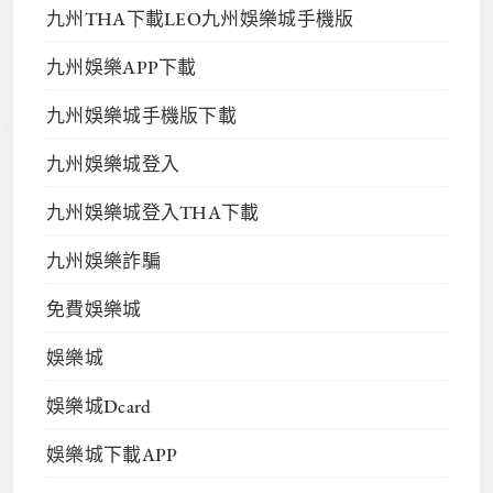
九州THA下載LEO九州娛樂城手機版
九州娛樂APP下載
九州娛樂城手機版下載
九州娛樂城登入
九州娛樂城登入THA下載
九州娛樂詐騙
免費娛樂城
娛樂城
娛樂城Dcard
娛樂城下載APP