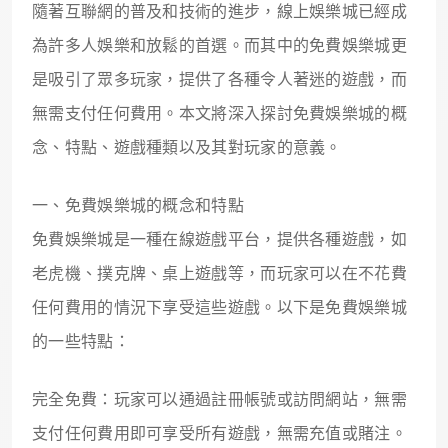
隨著互聯網的普及和技術的進步，線上娛樂城已經成
為許多人娛樂和放鬆的首選。而其中的免費娛樂城更
是吸引了眾多玩家，提供了各種令人著迷的遊戲，而
無需支付任何費用。本文將深入探討免費娛樂城的概
念、特點、遊戲種類以及其對玩家的意義。
一、免費娛樂城的概念和特點
免費娛樂城是一種在線遊戲平台，提供各種遊戲，如
老虎機、撲克牌、桌上遊戲等，而玩家可以在不花費
任何費用的情況下享受這些遊戲。以下是免費娛樂城
的一些特點：
完全免費：玩家可以通過註冊帳號或訪問網站，無需
支付任何費用即可享受所有遊戲，無需充值或賭注。