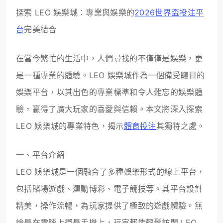
探索 LEO 娛樂城：專業與娛樂的
2026世界盃投注平
台
完美結合
在當今繁忙的生活中，人們尋找的不僅僅是娛樂，更
是一種專業的體驗。LEO 娛樂城作為一個備受矚目的
娛樂平台，以其出色的專業標準和令人難忘的娛樂體
驗，贏得了廣大玩家的喜愛與信賴。本文將深入探索
LEO 娛樂城的專業特色，揭示
體育投注
其獨特之處。
一、平台介紹
LEO 娛樂城是一個融合了多種娛樂形式的線上平台，
包括賭場遊戲、運動博彩、電子競技等。其平台設計
精美，操作流暢，為玩家提供了極致的遊戲體驗。無
論是在電腦上還是手機上，玩家都能輕鬆訪問 LEO