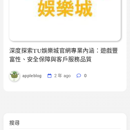
深度探索TU娛樂城官網專業內涵：遊戲豐
富性、安全保障與客戶服務品質
2 年 ago
0
appleblog
搜尋