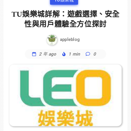
TU娛樂城詳解：遊戲選擇、安全
性與用戶體驗全方位探討
appleblog
2 年 ago
1 min
0