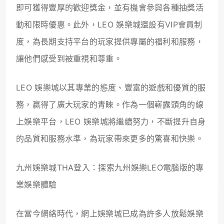
即可獲得豐厚的歡迎獎金，並有機會參與各種抽獎活
動和限時優惠。此外，LEO 娛樂城還設有VIP會員制
度，為長期支持平台的玩家提供專屬的福利和服務，
讓他們感受到被重視和尊重。
LEO 娛樂城以其專業的態度、豐富的遊戲和優質的服
務，贏得了廣大玩家的青睞。作為一個嶄露頭角的線
上娛樂平台，LEO 娛樂城將繼續努力，不斷提升自身
的品質和服務水準，為玩家帶來更多的驚喜和快樂。
九州娛樂城THA登入：探索九州娛樂LEO電腦版的專
業娛樂體驗
在當今網絡時代，網上娛樂城已成為許多人放鬆娛樂