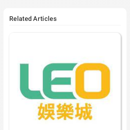
Related Articles