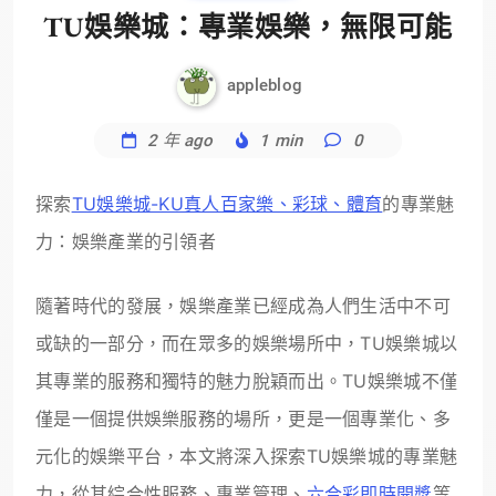
TU娛樂城：專業娛樂，無限可能
appleblog
2 年 ago
1 min
0
探索
TU娛樂城-KU真人百家樂、彩球、體育
的專業魅
力：娛樂產業的引領者
隨著時代的發展，娛樂產業已經成為人們生活中不可
或缺的一部分，而在眾多的娛樂場所中，TU娛樂城以
其專業的服務和獨特的魅力脫穎而出。TU娛樂城不僅
僅是一個提供娛樂服務的場所，更是一個專業化、多
元化的娛樂平台，本文將深入探索TU娛樂城的專業魅
力，從其綜合性服務、專業管理、
六合彩即時開獎
等