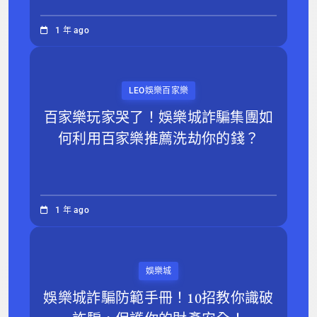
1 年 ago
LEO娛樂百家樂
百家樂玩家哭了！娛樂城詐騙集團如
何利用百家樂推薦洗劫你的錢？
1 年 ago
娛樂城
娛樂城詐騙防範手冊！10招教你識破