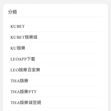
分類
KUBET
KUBET娛樂城
KU娛樂
LEOAPP下載
LEO娛樂百家樂
THA娛樂
THA娛樂PTT
THA娛樂城官網