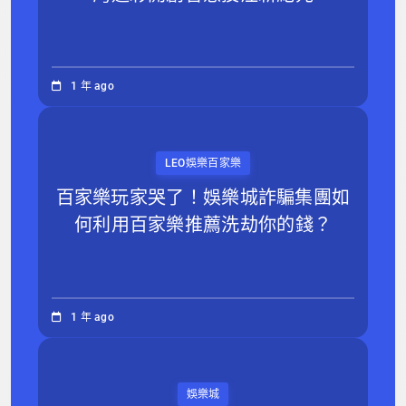
1 年 ago
LEO娛樂百家樂
百家樂玩家哭了！娛樂城詐騙集團如
何利用百家樂推薦洗劫你的錢？
1 年 ago
娛樂城