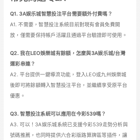
Q1. 3A娱乐城智慧投注平台需要額外付費嗎？
A1. 不需要，智慧投注系統目前對現有會員免費開
放，僅需要保持帳戶活躍且通過平台驗證即可使用。
Q2. 我在LEO娛樂城有餘額，怎麼與3A娱乐城/台灣
運彩串連？
A2. 平台提供一鍵導流功能，登入LEO或九州娛樂城
後即可將餘額轉入智慧投注平台，並繼續享受原平台
優惠。
Q3. 智慧投注系統可以應用在今彩539嗎？
A3. 可以！3A娱乐城系統已支援今彩539走勢分析與
號碼推薦，也同時提供六合彩版路算牌區等插件，讓