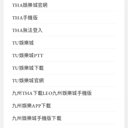
THA娛樂城官網
THA手機版
THA無法登入
TU娛樂城
TU娛樂城PTT
TU娛樂城下載
TU娛樂城官網
九州THA下載LEO九州娛樂城手機版
九州娛樂APP下載
九州娛樂城手機版下載