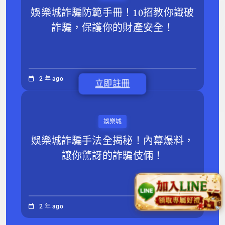
娛樂城詐騙防範手冊！10招教你識破
詐騙，保護你的財產安全！
2 年 ago
立即註冊
娛樂城
娛樂城詐騙手法全揭秘！內幕爆料，
讓你驚訝的詐騙伎倆！
2 年 ago