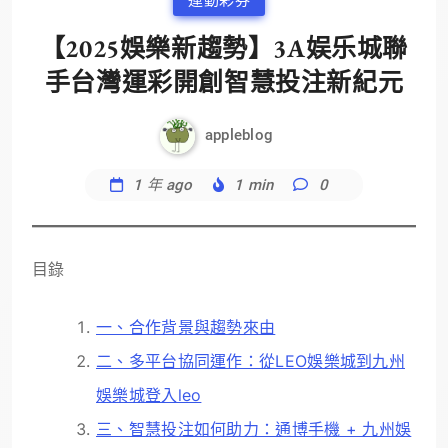
【2025娛樂新趨勢】3A娱乐城聯
手台灣運彩開創智慧投注新紀元
appleblog
1 年 ago
1 min
0
目錄
一、合作背景與趨勢來由
二、多平台協同運作：從LEO娛樂城到九州
娛樂城登入leo
三、智慧投注如何助力：通博手機 + 九州娛