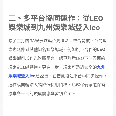
二、多平台協同運作：從LEO
娛樂城到九州娛樂城登入leo
除了主打的3A娱乐城與台灣運彩，整合開放平台的理
念也延伸到其他知名娛樂場域。例如旗下合作的
LEO
娛樂城
可以作為附屬平台，讓已熟悉LEO下注界面的
玩家能無縫轉換。更進一步，玩家可透過安全的
九州
娛樂城登入leo
驗證後，在智慧投注平台中同步操作。
這種橫向鏈結大幅降低使用門檻，也確保玩家能保有
原本各平台的現成優惠與習慣介面。