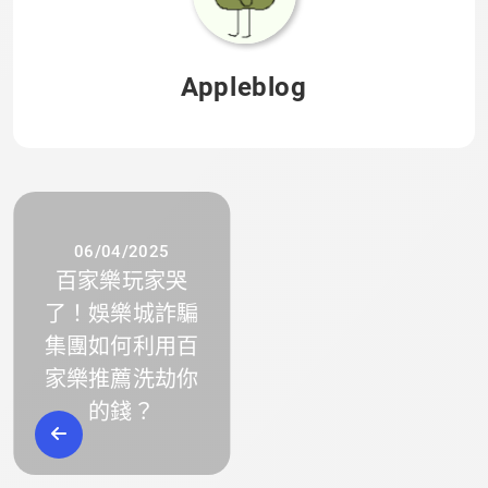
Appleblog
06/04/2025
百家樂玩家哭
了！娛樂城詐騙
集團如何利用百
家樂推薦洗劫你
的錢？