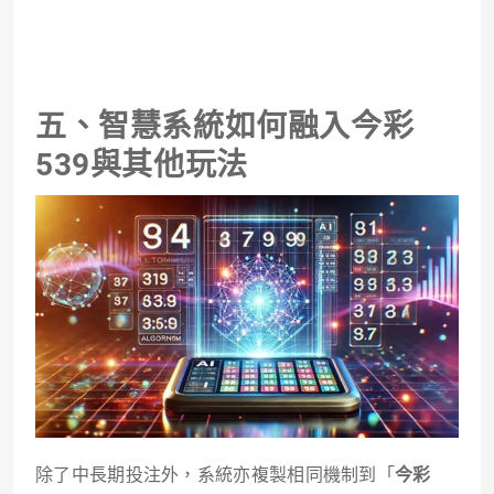
五、智慧系統如何融入今彩
539與其他玩法
除了中長期投注外，系統亦複製相同機制到「
今彩