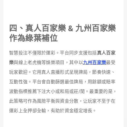
四、真人百家樂 & 九州百家樂
作為綠葉補位
智慧投注不僅限於運彩。平台同步支援包括
真人百家
樂
與線上老虎機等娛樂項目，其中以
九州百家樂
最受
玩家歡迎。它用真人直播形式呈現牌局，節奏快速、
互動性強。平台會自動篩選最佳牌局，用餘額或賠率
波動指標推薦下注大小或和局或莊/閒。最重要的是，
此策略可作為風險平衡與資金分散，让玩家不至于在
運彩上全押卻全輸，有助於資金穩定增長。