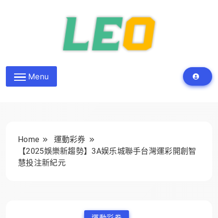
Skip
to
content
3A娛樂城百萬追蹤網紅擔
Menu
任美女荷官發牌
Home
運動彩券
【2025娛樂新趨勢】3A娱乐城聯手台灣運彩開創智
慧投注新紀元
運動彩券