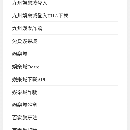
九州娛樂城登入
九州娛樂城登入THA下載
九州娛樂詐騙
免費娛樂城
娛樂城
娛樂城Dcard
娛樂城下載APP
娛樂城詐騙
娛樂城體育
百家樂玩法