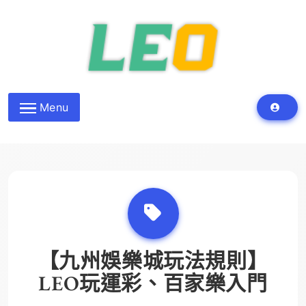
Skip
to
content
3A娛樂城百萬追蹤網紅擔
Menu
任美女荷官發牌
【九州娛樂城玩法規則】
LEO玩運彩、百家樂入門