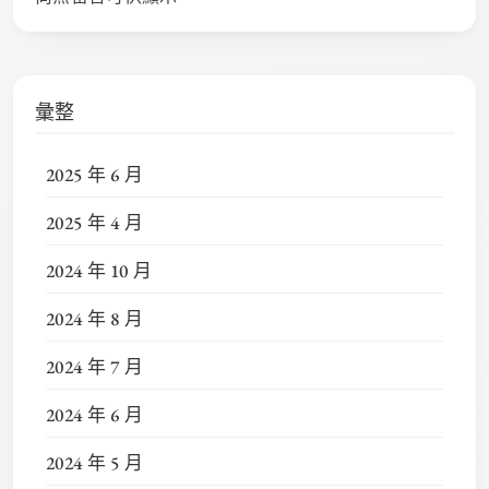
彙整
2025 年 6 月
2025 年 4 月
2024 年 10 月
2024 年 8 月
2024 年 7 月
2024 年 6 月
2024 年 5 月