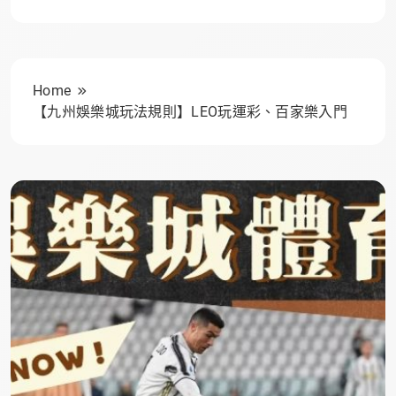
Home
【九州娛樂城玩法規則】LEO玩運彩、百家樂入門