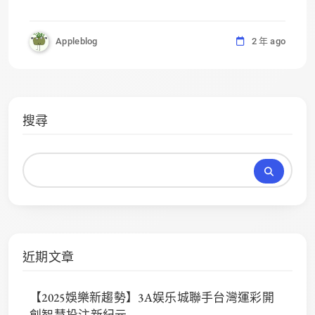
Appleblog
2 年 ago
搜尋
近期文章
【2025娛樂新趨勢】3A娱乐城聯手台灣運彩開
創智慧投注新紀元