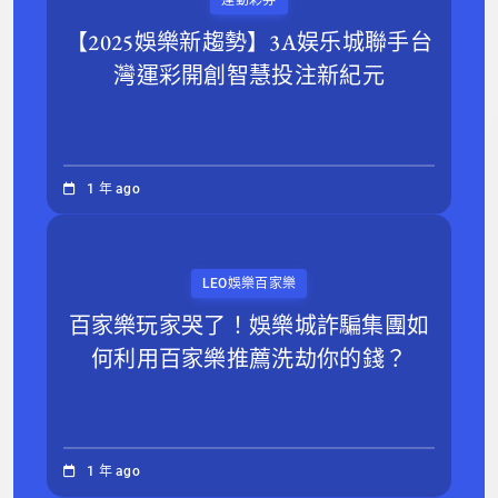
運動彩券
【2025娛樂新趨勢】3A娱乐城聯手台
灣運彩開創智慧投注新紀元
1 年 ago
LEO娛樂百家樂
百家樂玩家哭了！娛樂城詐騙集團如
何利用百家樂推薦洗劫你的錢？
1 年 ago