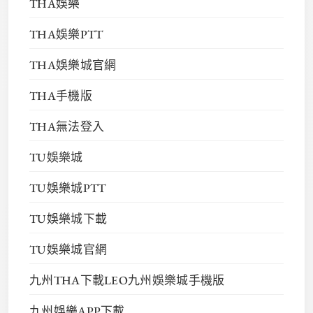
THA娛樂
THA娛樂PTT
THA娛樂城官網
THA手機版
THA無法登入
TU娛樂城
TU娛樂城PTT
TU娛樂城下載
TU娛樂城官網
九州THA下載LEO九州娛樂城手機版
九州娛樂APP下載