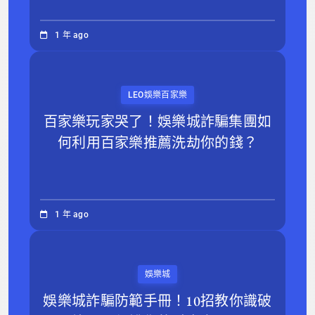
1 年 ago
LEO娛樂百家樂
百家樂玩家哭了！娛樂城詐騙集團如
何利用百家樂推薦洗劫你的錢？
1 年 ago
娛樂城
娛樂城詐騙防範手冊！10招教你識破