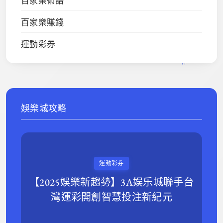
百家樂術語
百家樂賺錢
運動彩券
娛樂城攻略
運動彩券
【2025娛樂新趨勢】3A娱乐城聯手台
灣運彩開創智慧投注新紀元