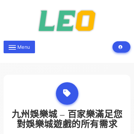
Skip
to
content
3A娛樂城百萬追蹤網紅擔
Menu
任美女荷官發牌
九州娛樂城 – 百家樂滿足您
對娛樂城遊戲的所有需求