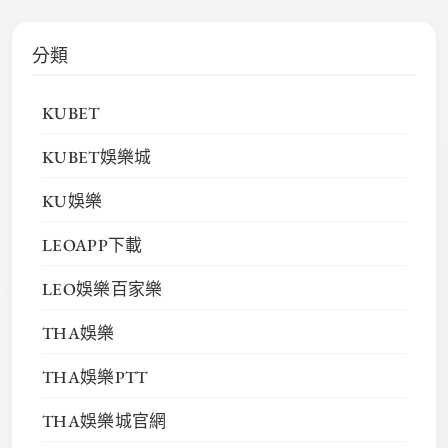
分類
KUBET
KUBET娛樂城
KU娛樂
LEOAPP下載
LEO娛樂百家樂
THA娛樂
THA娛樂PTT
THA娛樂城官網