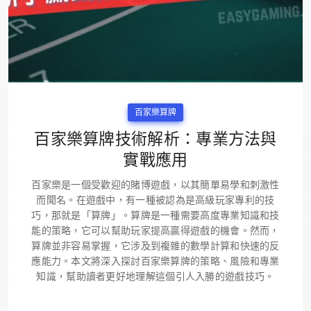
百家樂算牌
百家樂算牌技術解析：專業方法與
實戰應用
百家樂是一個受歡迎的賭博遊戲，以其簡單易學和刺激性
而聞名。在遊戲中，有一種被認為是高級玩家專利的技
巧，那就是「算牌」。算牌是一種需要高度專業知識和技
能的策略，它可以幫助玩家提高贏得遊戲的機會。然而，
算牌並非容易掌握，它涉及到複雜的數學計算和快速的反
應能力。本文將深入探討百家樂算牌的策略、風險和專業
知識，幫助讀者更好地理解這個引人入勝的遊戲技巧。