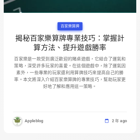
百家樂算牌
揭秘百家樂算牌專業技巧：掌握計
算方法、提升遊戲勝率
百家樂是一款受到廣泛歡迎的賭桌遊戲，它結合了運氣和
策略，深受許多玩家的喜愛。在這個遊戲中，除了運氣因
素外，一些專業的玩家還利用算牌技巧來提高自己的勝
率。本文將深入介紹百家樂算牌的專業技巧，幫助玩家更
好地了解和應用這一策略。
Appleblog
2 年 ago