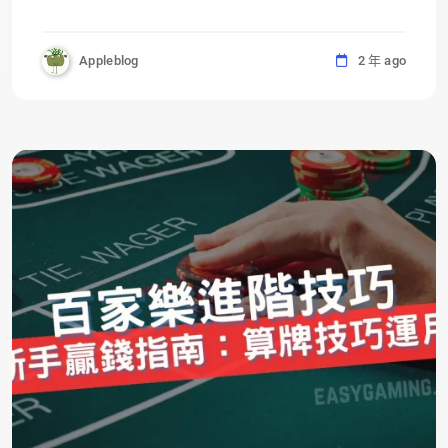
Appleblog
2 年 ago