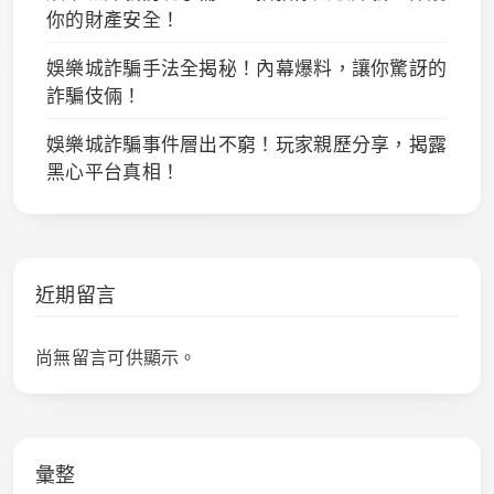
你的財產安全！
娛樂城詐騙手法全揭秘！內幕爆料，讓你驚訝的
詐騙伎倆！
娛樂城詐騙事件層出不窮！玩家親歷分享，揭露
黑心平台真相！
近期留言
尚無留言可供顯示。
彙整