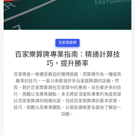
百家樂算牌
百家樂算牌專業指南：精通計算技
巧，提升勝率
百家樂是一款備受歡迎的賭博遊戲，而算牌作為一種提高
勝率的技巧，一直以來都是許多玩家感興趣的話題。然
而，對於百家樂算牌在百家樂中的應用，存在著許多的技
巧、挑戰以及專業觀點。本文將從深度和專業的角度來探
討百家樂算牌的相關內容，包括百家樂算牌的基本原理、
技巧、挑戰以及專業觀點，以幫助讀者更全面地了解這一
話題。