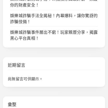
你的財產安全！
娛樂城詐騙手法全揭秘！內幕爆料，讓你驚訝的
詐騙伎倆！
娛樂城詐騙事件層出不窮！玩家親歷分享，揭露
黑心平台真相！
近期留言
尚無留言可供顯示。
彙整