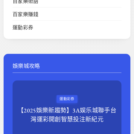
百家樂術語
百家樂賺錢
運動彩券
娛樂城攻略
運動彩券
【2025娛樂新趨勢】3A娱乐城聯手台
灣運彩開創智慧投注新紀元