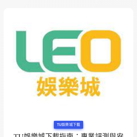
TU娛樂城下載
TU娛樂城下載指南：專業評測與安