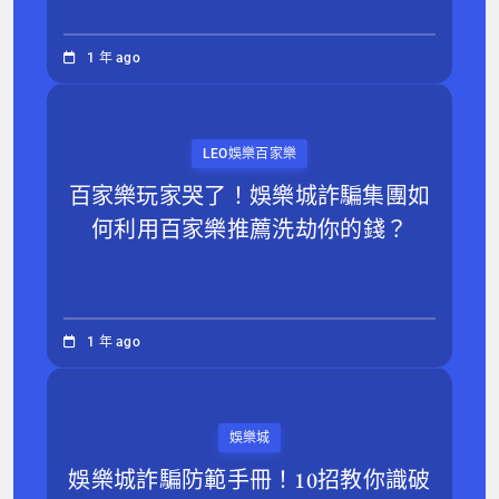
1 年 ago
LEO娛樂百家樂
百家樂玩家哭了！娛樂城詐騙集團如
何利用百家樂推薦洗劫你的錢？
1 年 ago
娛樂城
娛樂城詐騙防範手冊！10招教你識破