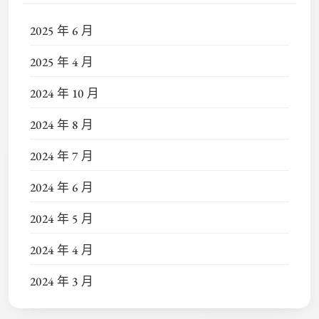
2025 年 6 月
2025 年 4 月
2024 年 10 月
2024 年 8 月
2024 年 7 月
2024 年 6 月
2024 年 5 月
2024 年 4 月
2024 年 3 月