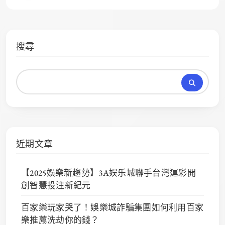
搜尋
近期文章
【2025娛樂新趨勢】3A娱乐城聯手台灣運彩開
創智慧投注新紀元
百家樂玩家哭了！娛樂城詐騙集團如何利用百家
樂推薦洗劫你的錢？