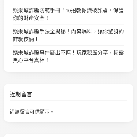
娛樂城詐騙防範手冊！10招教你識破詐騙，保護
你的財產安全！
娛樂城詐騙手法全揭秘！內幕爆料，讓你驚訝的
詐騙伎倆！
娛樂城詐騙事件層出不窮！玩家親歷分享，揭露
黑心平台真相！
近期留言
尚無留言可供顯示。