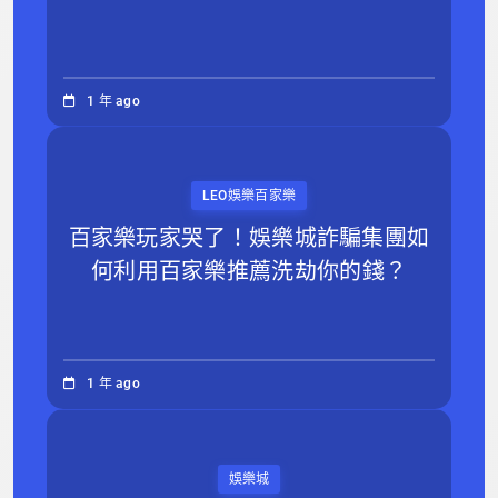
1 年 ago
LEO娛樂百家樂
百家樂玩家哭了！娛樂城詐騙集團如
何利用百家樂推薦洗劫你的錢？
1 年 ago
娛樂城