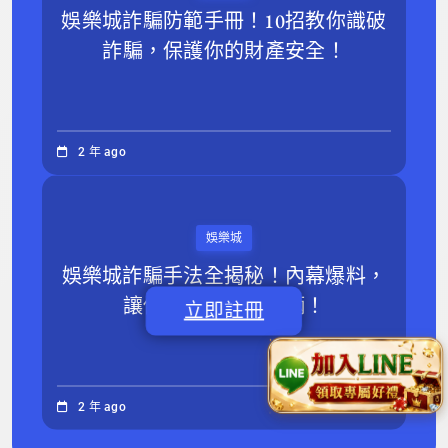
娛樂城詐騙防範手冊！10招教你識破
詐騙，保護你的財產安全！
2 年 ago
娛樂城
娛樂城詐騙手法全揭秘！內幕爆料，
讓你驚訝的詐騙伎倆！
立即註冊
2 年 ago