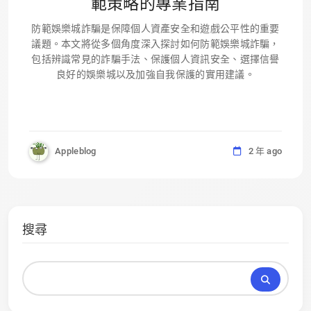
範策略的專業指南
防範娛樂城詐騙是保障個人資產安全和遊戲公平性的重要
議題。本文將從多個角度深入探討如何防範娛樂城詐騙，
包括辨識常見的詐騙手法、保護個人資訊安全、選擇信譽
良好的娛樂城以及加強自我保護的實用建議。
Appleblog
2 年 ago
搜尋