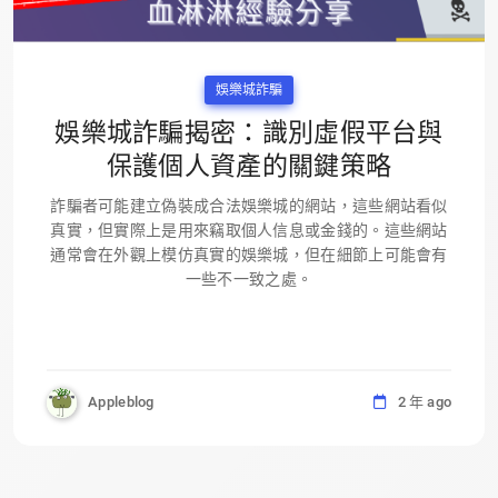
娛樂城詐騙
娛樂城詐騙揭密：識別虛假平台與
保護個人資產的關鍵策略
詐騙者可能建立偽裝成合法娛樂城的網站，這些網站看似
真實，但實際上是用來竊取個人信息或金錢的。這些網站
通常會在外觀上模仿真實的娛樂城，但在細節上可能會有
一些不一致之處。
Appleblog
2 年 ago