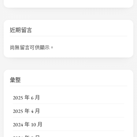
近期留言
尚無留言可供顯示。
彙整
2025 年 6 月
2025 年 4 月
2024 年 10 月