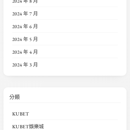
2024 年 8 月
2024 年 7 月
2024 年 6 月
2024 年 5 月
2024 年 4 月
2024 年 3 月
分類
KUBET
KUBET娛樂城