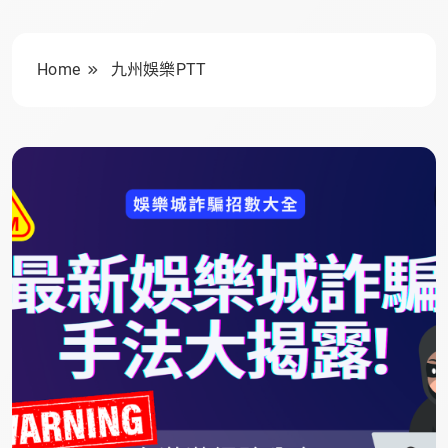
Home
九州娛樂PTT