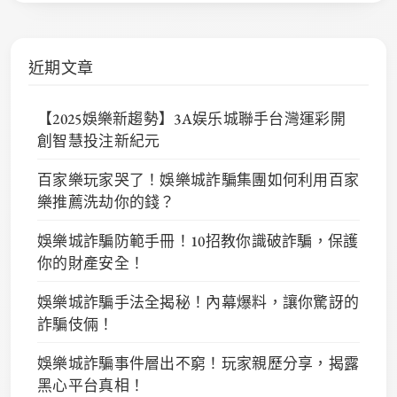
近期文章
【2025娛樂新趨勢】3A娱乐城聯手台灣運彩開
創智慧投注新紀元
百家樂玩家哭了！娛樂城詐騙集團如何利用百家
樂推薦洗劫你的錢？
娛樂城詐騙防範手冊！10招教你識破詐騙，保護
你的財產安全！
娛樂城詐騙手法全揭秘！內幕爆料，讓你驚訝的
詐騙伎倆！
娛樂城詐騙事件層出不窮！玩家親歷分享，揭露
黑心平台真相！