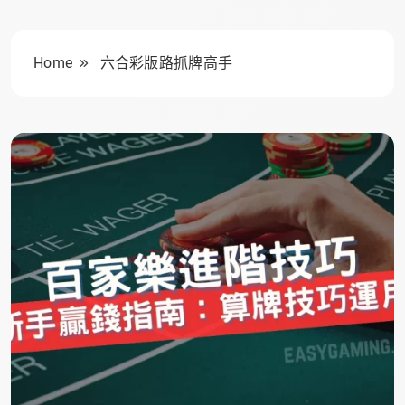
Home
六合彩版路抓牌高手