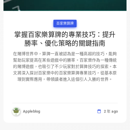
百家樂算牌
掌握百家樂算牌的專業技巧：提升
勝率、優化策略的關鍵指南
在賭博世界中，算牌一直被認為是一種高超的技巧，能夠
幫助玩家提高在某些遊戲中的勝率。百家樂作為一種傳統
的賭博遊戲，也吸引了不少玩家對於算牌技巧的探索。本
文將深入探討百家樂中的百家樂算牌專業技巧，從基本原
理到實際應用，帶領讀者進入這個引人入勝的世界。
Appleblog
2 年 ago