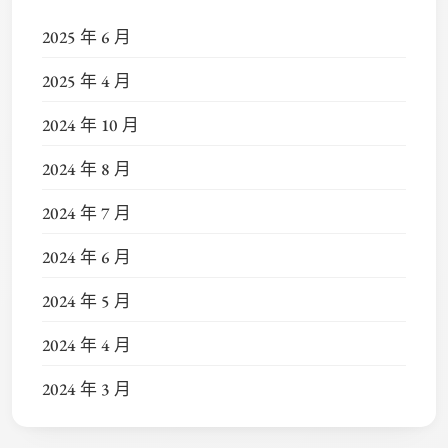
2025 年 6 月
2025 年 4 月
2024 年 10 月
2024 年 8 月
2024 年 7 月
2024 年 6 月
2024 年 5 月
2024 年 4 月
2024 年 3 月