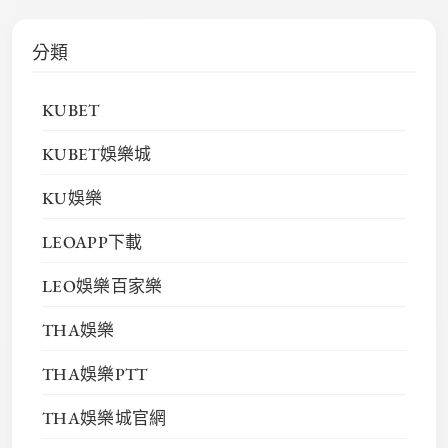
分類
KUBET
KUBET娛樂城
KU娛樂
LEOAPP下載
LEO娛樂百家樂
THA娛樂
THA娛樂PTT
THA娛樂城官網