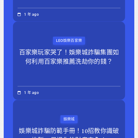
1 年 ago
LEO娛樂百家樂
百家樂玩家哭了！娛樂城詐騙集團如
何利用百家樂推薦洗劫你的錢？
1 年 ago
娛樂城
娛樂城詐騙防範手冊！10招教你識破