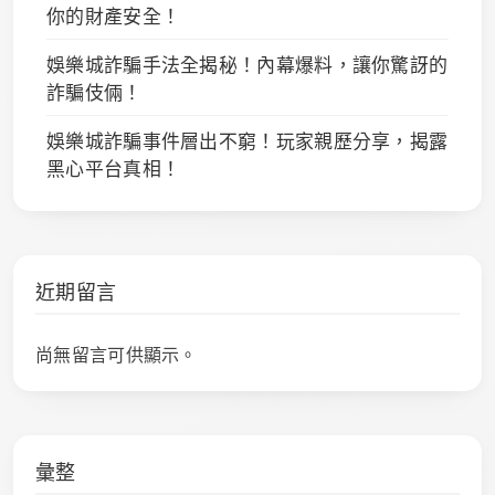
你的財產安全！
娛樂城詐騙手法全揭秘！內幕爆料，讓你驚訝的
詐騙伎倆！
娛樂城詐騙事件層出不窮！玩家親歷分享，揭露
黑心平台真相！
近期留言
尚無留言可供顯示。
彙整