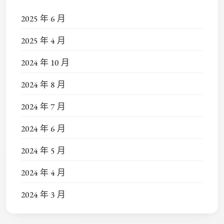
2025 年 6 月
2025 年 4 月
2024 年 10 月
2024 年 8 月
2024 年 7 月
2024 年 6 月
2024 年 5 月
2024 年 4 月
2024 年 3 月