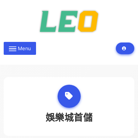
Skip
to
content
3A娛樂城百萬追蹤網紅擔
Menu
任美女荷官發牌
娛樂城首儲