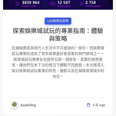
LEO娛樂百家樂
探索娛樂城試玩的專業指南：體驗
與策略
在線娛樂成為現代人生活中不可或缺的一部分，而娛樂城
試玩專業則成為了眾多娛樂愛好者探索的熱門領域之一。
娛樂城試玩專業旨在提供玩家一個安全、真實的娛樂環
境，讓他們在未下注的情況下體驗不同遊戲。本文將深入
探討娛樂城試玩專業的特色、優勢以及在線娛樂領域中的
地位。
Appleblog
2 年 ago