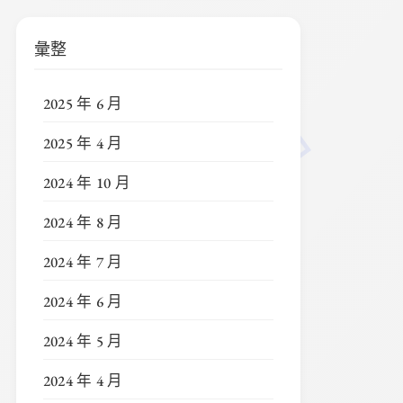
彙整
2025 年 6 月
2025 年 4 月
2024 年 10 月
2024 年 8 月
2024 年 7 月
2024 年 6 月
2024 年 5 月
2024 年 4 月