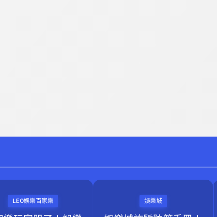
LEO娛樂百家樂
娛樂城