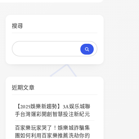
搜尋
近期文章
【2025娛樂新趨勢】3A娱乐城聯
手台灣運彩開創智慧投注新紀元
百家樂玩家哭了！娛樂城詐騙集
團如何利用百家樂推薦洗劫你的