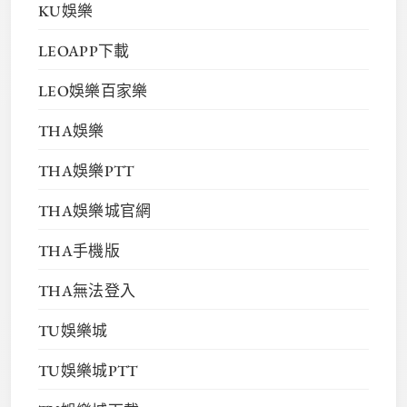
KU娛樂
LEOAPP下載
LEO娛樂百家樂
THA娛樂
THA娛樂PTT
THA娛樂城官網
THA手機版
THA無法登入
TU娛樂城
TU娛樂城PTT