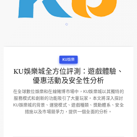
KU娛樂
KU娛樂城全方位評測：遊戲體驗、
優惠活動及安全性分析
在全球數位娛樂和在線賭博市場中，KU娛樂城以其獨特的
服務模式和創新的功能吸引了大量玩家。本文將深入探討
KU娛樂城的背景、運營模式、遊戲種類、獎勳體系、安全
措施以及市場競爭力，提供一個全面的分析。