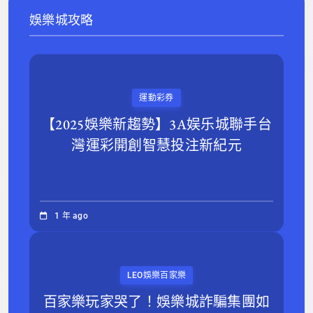
娛樂城攻略
運動彩券
【2025娛樂新趨勢】3A娱乐城聯手台
灣運彩開創智慧投注新紀元
1 年 ago
LEO娛樂百家樂
百家樂玩家哭了！娛樂城詐騙集團如