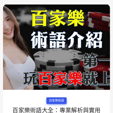
百家樂術語
百家樂術語大全：專業解析與實用