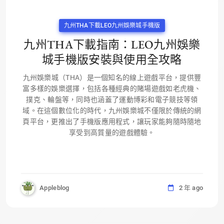
九州THA下載LEO九州娛樂城手機版
九州THA下載指南：LEO九州娛樂
城手機版安裝與使用全攻略
九州娛樂城（THA）是一個知名的線上遊戲平台，提供豐
富多樣的娛樂選擇，包括各種經典的賭場遊戲如老虎機、
撲克、輪盤等，同時也涵蓋了運動博彩和電子競技等領
域。在這個數位化的時代，九州娛樂城不僅限於傳統的網
頁平台，更推出了手機版應用程式，讓玩家能夠隨時隨地
享受到高質量的遊戲體驗。
Appleblog
2 年 ago