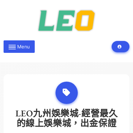
Skip
to
content
3A娛樂城百萬追蹤網紅擔
Menu
任美女荷官發牌
LEO九州娛樂城-經營最久
的線上娛樂城，出金保證