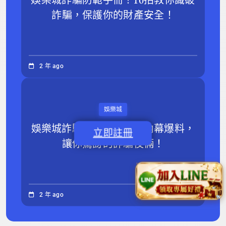
詐騙，保護你的財產安全！
2 年 ago
娛樂城
娛樂城詐騙手法全揭秘！內幕爆料，
立即註冊
讓你驚訝的詐騙伎倆！
2 年 ago