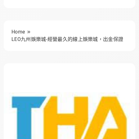
Home
LEO九州娛樂城-經營最久的線上娛樂城，出金保證