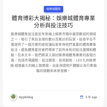
娛樂城體育
體育博彩大揭秘：娛樂城體育專業
分析與投注技巧
娛樂城體育投注是近年來線上娛樂市場中最受歡迎的領域
之一，吸引了來自全球的數以百萬計的玩家。這些平台不
僅提供了一個方便的途徑讓玩家參與他們喜愛的體育賽事
投注，還為體育愛好者們帶來了前所未有的投注選擇和體
驗。在本文中，我們將深入探討娛樂城體育專業的各個方
面，包括市場趨勢、投注類型、技術創新、LEO九州娛樂
城-經營最久的線上娛樂城，出金保證用戶體驗以及行業面
臨的挑戰和未來發展。
Appleblog
2 年 ago