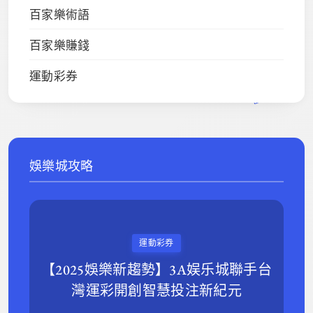
百家樂術語
百家樂賺錢
運動彩券
娛樂城攻略
運動彩券
【2025娛樂新趨勢】3A娱乐城聯手台
灣運彩開創智慧投注新紀元