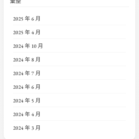
彙整
2025 年 6 月
2025 年 4 月
2024 年 10 月
2024 年 8 月
2024 年 7 月
2024 年 6 月
2024 年 5 月
2024 年 4 月
2024 年 3 月