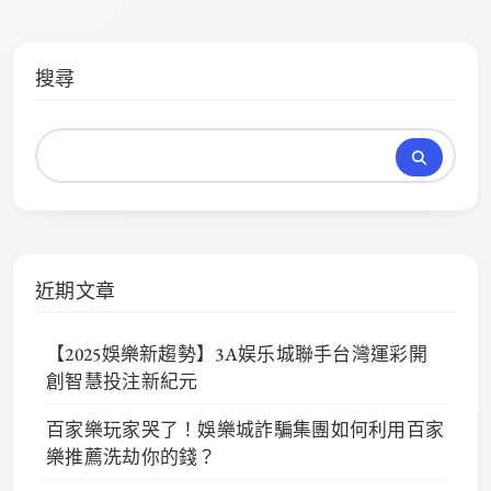
搜尋
近期文章
【2025娛樂新趨勢】3A娱乐城聯手台灣運彩開
創智慧投注新紀元
百家樂玩家哭了！娛樂城詐騙集團如何利用百家
樂推薦洗劫你的錢？