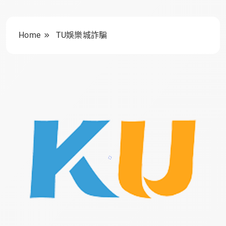
Home
TU娛樂城詐騙