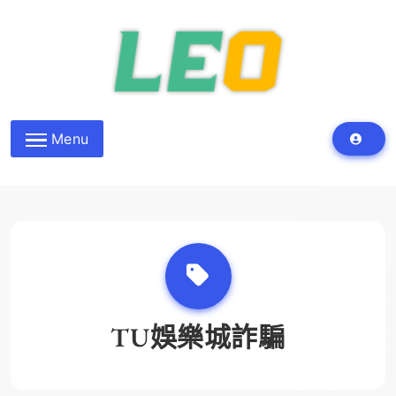
Skip
to
content
3A娛樂城百萬追蹤網紅擔
Menu
任美女荷官發牌
TU娛樂城詐騙