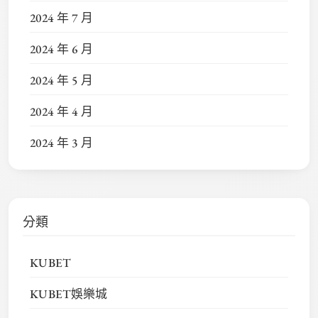
2024 年 7 月
2024 年 6 月
2024 年 5 月
2024 年 4 月
2024 年 3 月
分類
KUBET
KUBET娛樂城