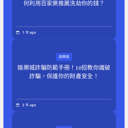
何利用百家樂推薦洗劫你的錢？
1 年 ago
娛樂城
娛樂城詐騙防範手冊！10招教你識破
詐騙，保護你的財產安全！
2 年 ago