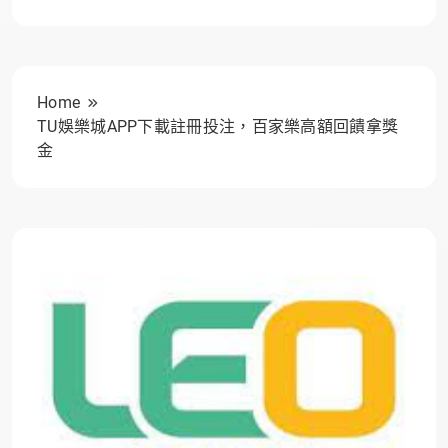
Home
TU娛樂城APP下載註冊投注，百家樂高額回饋拿獎
金