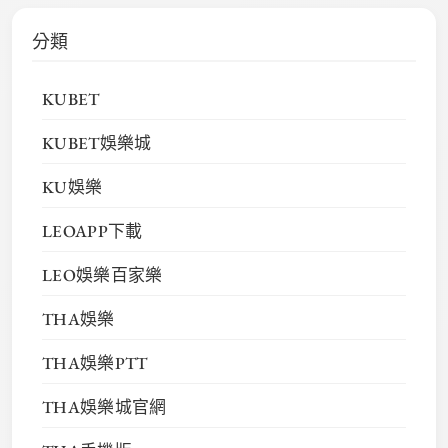
分類
KUBET
KUBET娛樂城
KU娛樂
LEOAPP下載
LEO娛樂百家樂
THA娛樂
THA娛樂PTT
THA娛樂城官網