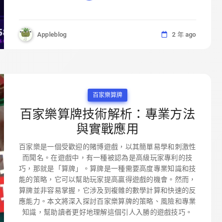
Appleblog
2 年 ago
百家樂算牌
百家樂算牌技術解析：專業方法
與實戰應用
百家樂是一個受歡迎的賭博遊戲，以其簡單易學和刺激性
而聞名。在遊戲中，有一種被認為是高級玩家專利的技
巧，那就是「算牌」。算牌是一種需要高度專業知識和技
能的策略，它可以幫助玩家提高贏得遊戲的機會。然而，
算牌並非容易掌握，它涉及到複雜的數學計算和快速的反
應能力。本文將深入探討百家樂算牌的策略、風險和專業
知識，幫助讀者更好地理解這個引人入勝的遊戲技巧。