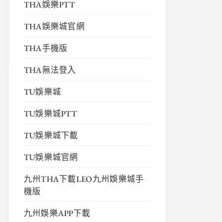
THA娛樂PTT
THA娛樂城官網
THA手機版
THA無法登入
TU娛樂城
TU娛樂城PTT
TU娛樂城下載
TU娛樂城官網
九州THA下載LEO九州娛樂城手
機版
九州娛樂APP下載