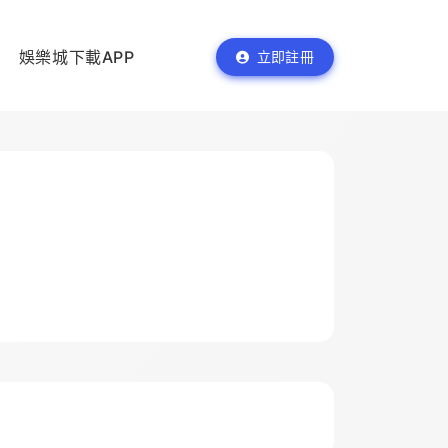
娛樂城下載APP
立即註冊