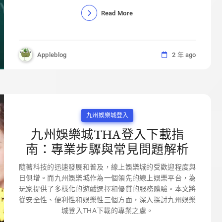
Read More
Appleblog
2 年 ago
九州娛樂城登入
九州娛樂城THA登入下載指
南：專業步驟與常見問題解析
隨著科技的迅速發展和普及，線上娛樂城的受歡迎程度與
日俱增。而九州娛樂城作為一個領先的線上娛樂平台，為
玩家提供了多樣化的遊戲選擇和優質的服務體驗。本文將
從安全性、便利性和娛樂性三個方面，深入探討九州娛樂
城登入THA下載的專業之處。