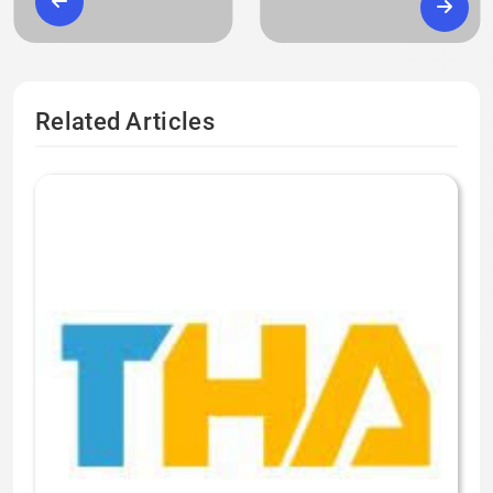
Related Articles