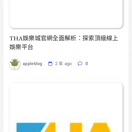
THA娛樂城官網全面解析：探索頂級線上
娛樂平台
2 年 ago
0
appleblog