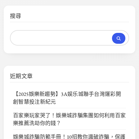
搜尋
近期文章
【2025娛樂新趨勢】3A娱乐城聯手台灣運彩開
創智慧投注新紀元
百家樂玩家哭了！娛樂城詐騙集團如何利用百家
樂推薦洗劫你的錢？
娛樂城詐騙防範手冊！10招教你識破詐騙，保護