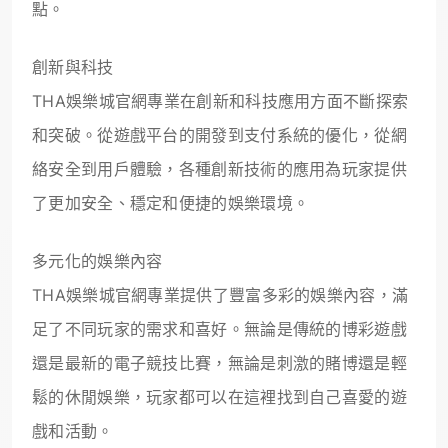
點。
創新與科技
THA娛樂城官網專業在創新和科技應用方面不斷探索
和突破。從遊戲平台的開發到支付系統的優化，從網
絡安全到用戶體驗，各種創新技術的應用為玩家提供
了更加安全、穩定和便捷的娛樂環境。
多元化的娛樂內容
THA娛樂城官網專業提供了豐富多彩的娛樂內容，滿
足了不同玩家的需求和喜好。無論是傳統的博彩遊戲
還是最新的電子競技比賽，無論是刺激的賭博還是輕
鬆的休閒娛樂，玩家都可以在這裡找到自己喜愛的遊
戲和活動。