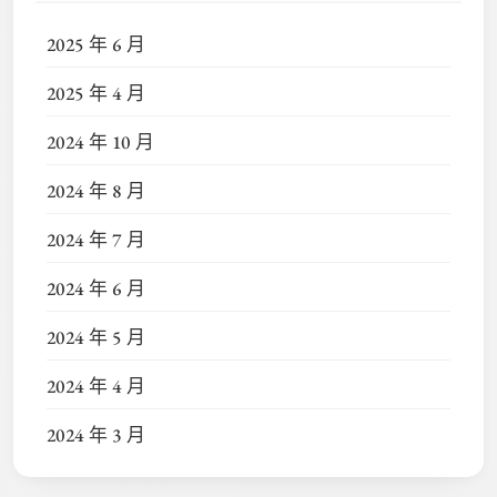
2025 年 6 月
2025 年 4 月
2024 年 10 月
2024 年 8 月
2024 年 7 月
2024 年 6 月
2024 年 5 月
2024 年 4 月
2024 年 3 月