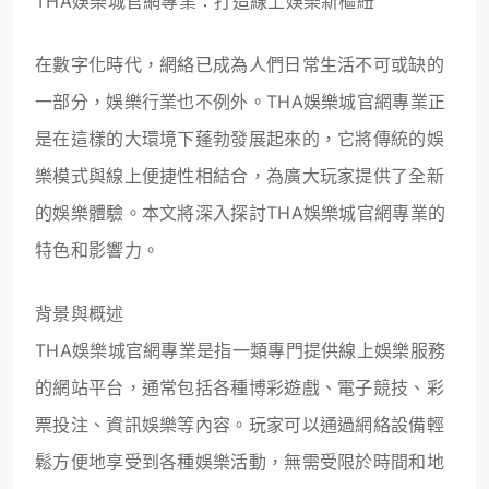
THA娛樂城官網專業：打造線上娛樂新樞紐
在數字化時代，網絡已成為人們日常生活不可或缺的
一部分，娛樂行業也不例外。THA娛樂城官網專業正
是在這樣的大環境下蓬勃發展起來的，它將傳統的娛
樂模式與線上便捷性相結合，為廣大玩家提供了全新
的娛樂體驗。本文將深入探討THA娛樂城官網專業的
特色和影響力。
背景與概述
THA娛樂城官網專業是指一類專門提供線上娛樂服務
的網站平台，通常包括各種博彩遊戲、電子競技、彩
票投注、資訊娛樂等內容。玩家可以通過網絡設備輕
鬆方便地享受到各種娛樂活動，無需受限於時間和地