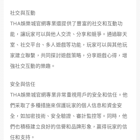
社交與互動
THA娛樂城官網專業還提供了豐富的社交和互動功
能，讓玩家可以與他人交流、分享和競爭。通過聊天
室、社交平台、多人遊戲等功能，玩家可以與其他玩
家建立聯繫，共同探討遊戲策略，分享遊戲心得，增
強社交互動的樂趣。
安全與信任
THA娛樂城官網專業非常重視用戶的安全和信任。他
們采取了多種措施來保護玩家的個人信息和資金安
全，如加密技術、安全驗證、審計監控等。同時，他
們也積極建立良好的信譽和品牌形象，贏得玩家的信
任和支持。