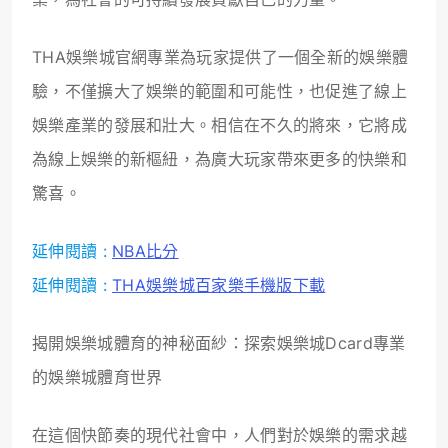
THA娛樂城官網專業為玩家提供了一個全新的娛樂體
驗，不僅擴大了娛樂的範圍和可能性，也促進了線上
娛樂產業的發展和壯大。相信在不久的將來，它將成
為線上娛樂的新樞紐，為廣大玩家帶來更多的快樂和
驚喜。
延伸閱讀 :
NBA比分
延伸閱讀 :
THA娛樂城百家樂手機版下載
揭開娛樂城體育的神秘面紗：探索娛樂城Dcard專業
的娛樂城體育世界
在這個快節奏的現代社會中，人們對於娛樂的需求越