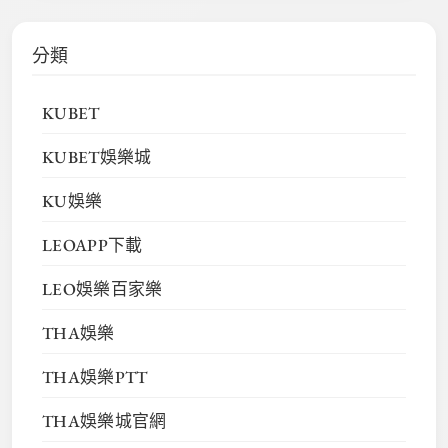
分類
KUBET
KUBET娛樂城
KU娛樂
LEOAPP下載
LEO娛樂百家樂
THA娛樂
THA娛樂PTT
THA娛樂城官網