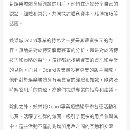
對娛樂城體育感興趣的用戶，他們在這裡分享自己的
觀點、經驗和資訊，共同探討體育賽事、賭博技巧等
話題。
娛樂城Dcard專業的特色之一就是其豐富多元的內
容。無論是對於特定體育賽事的分析，還是對於賭博
技巧和策略的探討，這裡都能找到豐富的資訊和專業
的見解。而且，Dcard專業還設有專業的版主團隊，
他們對於娛樂城體育有著豐富的經驗和知識，能夠及
時解答用戶的問題，為他們提供專業的指導和建議。
除此之外，娛樂城Dcard專業還通過舉辦各種活動和
比賽，活躍了社群的氛圍，吸引了更多的用戶參與其
中。這些活動不僅能夠增加用戶之間的互動和交流，