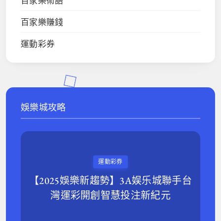
百家樂術語
百家樂賺錢
運動彩券
娛樂城攻略
運動彩券
【2025娛樂新趨勢】3A娱乐城聯手台
灣運彩開創智慧投注新紀元