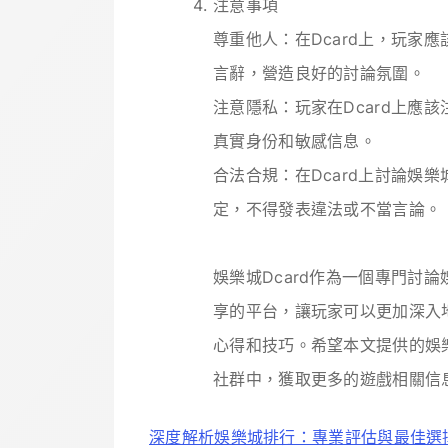
注意事項
尊重他人：在Dcard上，玩家
言辭，營造良好的討論氛圍。
注意隱私：玩家在Dcard上應
真實身份和敏感信息。
合法合規：在Dcard上討論娛
定，不得發表違法或不當言論。
娛樂城Dcard作為一個專門討
享的平台，讓玩家可以更加深入
心得和技巧。希望本文提供的娛樂城
社群中，獲取更多的遊戲相關信
深度解析娛樂城排行：專業評估與最佳選