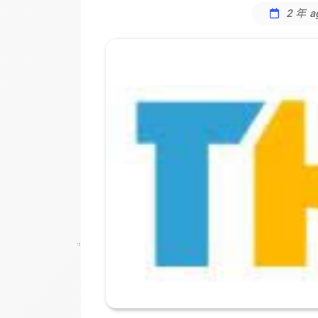
2 年 a