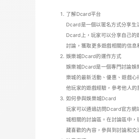
了解Dcard平台
Dcard是一個以匿名方式分享
Dcard上，玩家可以分享自己
討論，獲取更多遊戲相關的信息
娛樂城Dcard的運作方式
娛樂城Dcard是一個專門討論
樂城的最新活動、優惠、遊戲心得
他玩家的遊戲經驗，參考他人的
如何參與娛樂城Dcard
玩家可以通過訪問Dcard官方網
城相關的討論區。在討論區中，
藏喜歡的內容，參與到討論和交