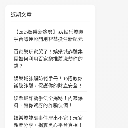
近期文章
【2025娛樂新趨勢】3A娱乐城聯
手台灣運彩開創智慧投注新紀元
百家樂玩家哭了！娛樂城詐騙集
團如何利用百家樂推薦洗劫你的
錢？
娛樂城詐騙防範手冊！10招教你
識破詐騙，保護你的財產安全！
娛樂城詐騙手法全揭秘！內幕爆
料，讓你驚訝的詐騙伎倆！
娛樂城詐騙事件層出不窮！玩家
親歷分享，揭露黑心平台真相！