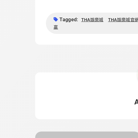
Tagged:
THA娛樂城
THA娛樂城官
贏