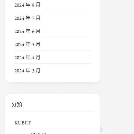
2024 年 8 月
2024 年 7 月
2024 年 6 月
2024 年 5 月
2024 年 4 月
2024 年 3 月
分類
KUBET