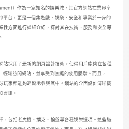
ntertainment）作為一家知名的娛樂城，其官方網站在業界享
的平台，更是一個集遊戲、娛樂、安全和專業於一身的
專業性方面進行詳細介紹，探討其在技術、服務和安全等
。
。網站採用了最新的網頁設計技術，使得用戶能夠在各種
）輕鬆訪問網站，並享受到無縫的使用體驗。而且，
全球玩家都能夠輕鬆地參與其中。網站的介面設計清晰簡
和資訊。
選擇，包括老虎機、撲克、輪盤等各種娛樂選項。這些遊