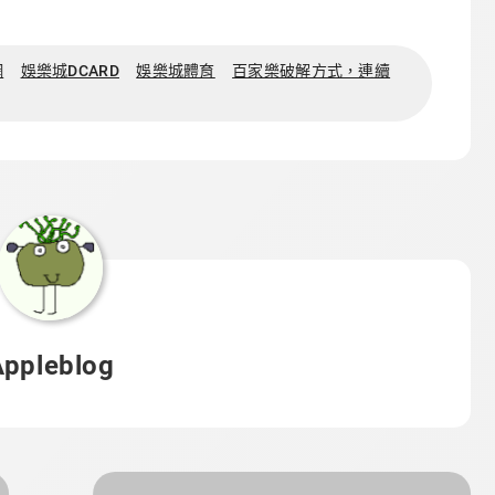
網
娛樂城DCARD
娛樂城體育
百家樂破解方式，連續
Appleblog