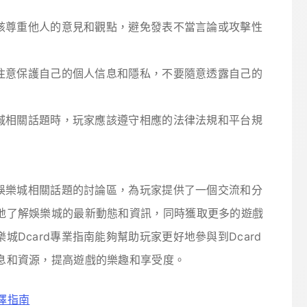
應該尊重他人的意見和觀點，避免發表不當言論或攻擊性
該注意保護自己的個人信息和隱私，不要隨意透露自己的
樂城相關話題時，玩家應該遵守相應的法律法規和平台規
論娛樂城相關話題的討論區，為玩家提供了一個交流和分
地了解娛樂城的最新動態和資訊，同時獲取更多的遊戲
Dcard專業指南能夠幫助玩家更好地參與到Dcard
息和資源，提高遊戲的樂趣和享受度。
擇指南