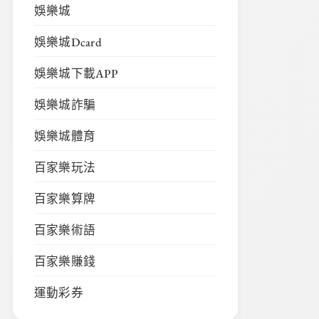
娛樂城
娛樂城Dcard
娛樂城下載APP
娛樂城詐騙
娛樂城體育
百家樂玩法
百家樂算牌
百家樂術語
百家樂賺錢
運動彩券