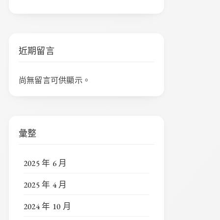
近期留言
尚無留言可供顯示。
彙整
2025 年 6 月
2025 年 4 月
2024 年 10 月