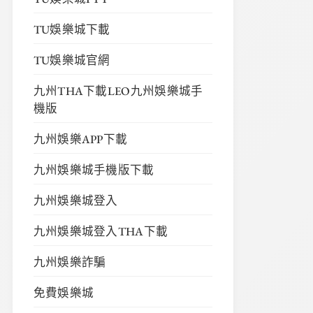
TU娛樂城下載
TU娛樂城官網
九州THA下載LEO九州娛樂城手
機版
九州娛樂APP下載
九州娛樂城手機版下載
九州娛樂城登入
九州娛樂城登入THA下載
九州娛樂詐騙
免費娛樂城