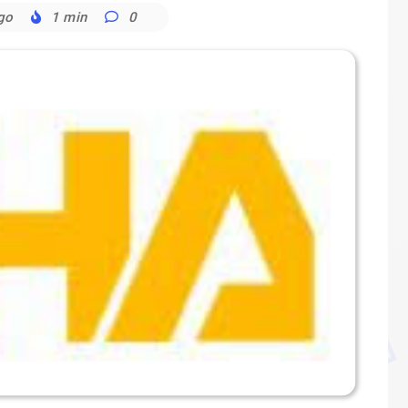
go
1 min
0