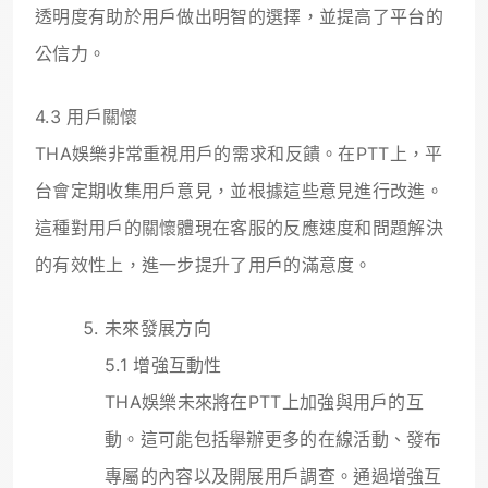
透明度有助於用戶做出明智的選擇，並提高了平台的
公信力。
4.3 用戶關懷
THA娛樂非常重視用戶的需求和反饋。在PTT上，平
台會定期收集用戶意見，並根據這些意見進行改進。
這種對用戶的關懷體現在客服的反應速度和問題解決
的有效性上，進一步提升了用戶的滿意度。
未來發展方向
5.1 增強互動性
THA娛樂未來將在PTT上加強與用戶的互
動。這可能包括舉辦更多的在線活動、發布
專屬的內容以及開展用戶調查。通過增強互