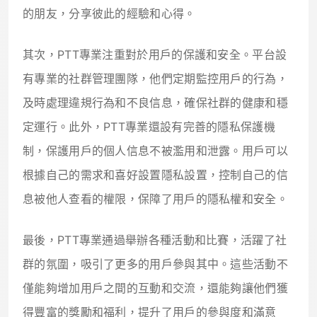
的朋友，分享彼此的經驗和心得。
其次，PTT專業注重對於用戶的保護和安全。平台設
有專業的社群管理團隊，他們定期監控用戶的行為，
及時處理違規行為和不良信息，確保社群的健康和穩
定運行。此外，PTT專業還設有完善的隱私保護機
制，保護用戶的個人信息不被濫用和泄露。用戶可以
根據自己的需求和喜好設置隱私設置，控制自己的信
息被他人查看的權限，保障了用戶的隱私權和安全。
最後，PTT專業通過舉辦各種活動和比賽，活躍了社
群的氛圍，吸引了更多的用戶參與其中。這些活動不
僅能夠增加用戶之間的互動和交流，還能夠讓他們獲
得豐富的獎勵和福利，提升了用戶的參與度和滿意