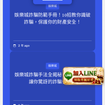
娛樂城
娛樂城詐騙防範手冊！10招教你識破
詐騙，保護你的財產安全！
2 年 ago
娛樂城
娛樂城詐騙手法全揭秘！內幕爆料，
讓你驚訝的詐騙伎倆！