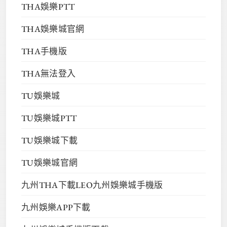
THA娛樂PTT
THA娛樂城官網
THA手機版
THA無法登入
TU娛樂城
TU娛樂城PTT
TU娛樂城下載
TU娛樂城官網
九州THA下載LEO九州娛樂城手機版
九州娛樂APP下載