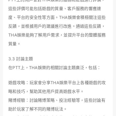
這些評價可能包括遊戲的質量、客戶服務的響應速
度、平台的安全性等方面。THA娛樂會積極關注這些
反饋，並根據用戶的建議進行改進。通過這些反饋，
THA娛樂能夠了解用戶需求，並提升平台的整體服務
質量。
3.3 討論主題
在PTT上，THA娛樂的相關討論主題廣泛，包括：
遊戲攻略：玩家會分享THA娛樂平台上各種遊戲的攻
略和技巧，幫助其他用戶提高遊戲水平。
賭博經驗：討論賭博策略、投注經驗等，這些討論有
助於玩家了解不同的賭博玩法。