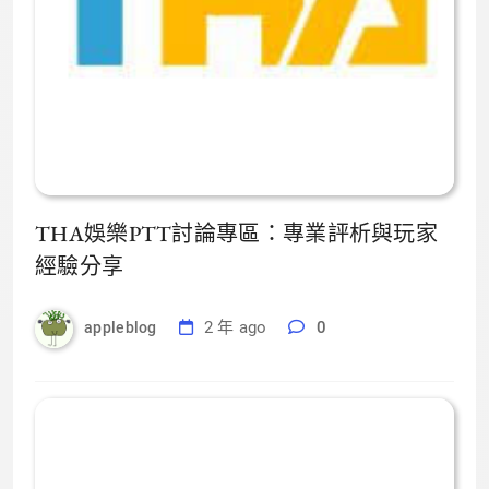
THA娛樂PTT討論專區：專業評析與玩家
經驗分享
2 年 ago
0
appleblog