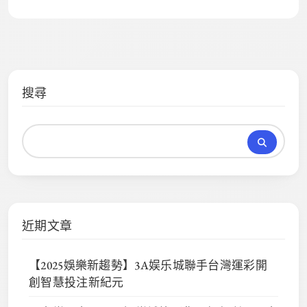
搜尋
近期文章
【2025娛樂新趨勢】3A娱乐城聯手台灣運彩開
創智慧投注新紀元