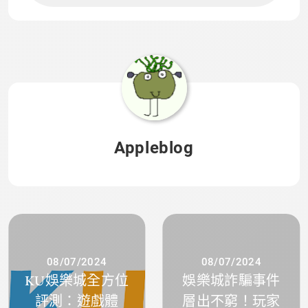
Appleblog
08/07/2024
08/07/2024
KU娛樂城全方位
娛樂城詐騙事件
評測：遊戲體
層出不窮！玩家