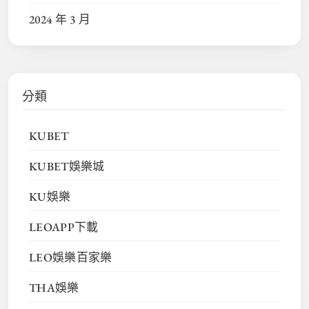
2024 年 3 月
分類
KUBET
KUBET娛樂城
KU娛樂
LEOAPP下載
LEO娛樂百家樂
THA娛樂