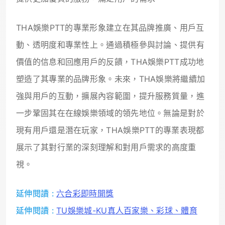
THA娛樂PTT的專業形象建立在其品牌推廣、用戶互
動、透明度和專業性上。通過積極參與討論、提供有
價值的信息和回應用戶的反饋，THA娛樂PTT成功地
塑造了其專業的品牌形象。未來，THA娛樂將繼續加
強與用戶的互動，擴展內容範圍，提升服務質量，進
一步鞏固其在在線娛樂領域的領先地位。無論是對於
現有用戶還是潛在玩家，THA娛樂PTT的專業表現都
展示了其對行業的深刻理解和對用戶需求的高度重
視。
延伸閱讀 :
六合彩即時開獎
延伸閱讀 :
TU娛樂城-KU真人百家樂、彩球、體育