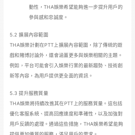
動性，THA娛樂希望能夠進一步提升用戶的
參與感和忠誠度。
5.2 擴展內容範圍
THA娛樂計劃在PTT上擴展內容範圍，除了傳統的遊
戲和賭博討論外，還會涵蓋更多與娛樂相關的主題。
例如，平台可能會引入娛樂行業的最新趨勢、技術創
新等內容，為用戶提供更全面的資訊。
5.3 提升服務質量
THA娛樂將持續改進其在PTT上的服務質量。這包括
優化客服系統、提高回應速度和準確性，以及加強對
用戶反饋的處理。通過這些措施，THA娛樂希望能夠
提供更加優質的服務，滿足用戶的需求。