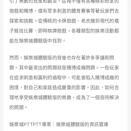
引了無數的玩家和觀眾。這裡不僅有各種精彩紛呈的
遊戲和賭博，還有眾多刺激的體育賽事等著玩家們去
探索和挑戰。從傳統的卡牌遊戲、老虎機到現代的電
子競技比賽、即時棋牌遊戲，各種類型的娛樂活動都
能在娛樂城體驗版中找到。
然而，娛樂城體驗版的背後也存在著許多爭議和問
題。其中最突出的問題就是賭博成癮問題。一些玩家
在追求刺激和贏利的過程中，可能會陷入賭博成癮的
困境，對自己和家庭造成嚴重的影響。因此，如何合
理地享受娛樂城體驗版的樂趣，成為了一個亟待解決
的問題。
娛樂城PTTPTT專業：娛樂城體驗版的資訊寶庫